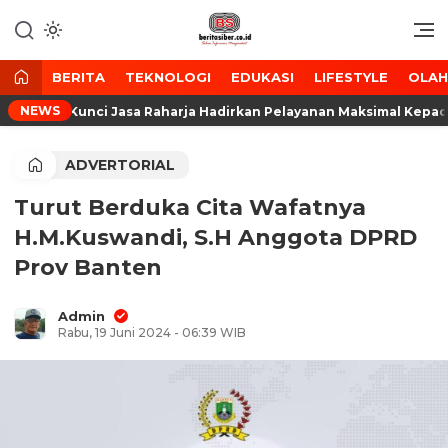
Lewati
ke
Media Tanggap Dan Akurat
BeritaSiber.co.id
konten
BERITA
TEKNOLOGI
EDUKASI
LIFESTYLE
OLA
NEWS
grasi Kunci Jasa Raharja Hadirkan Pelayanan Maksimal Kepada 
ADVERTORIAL
Turut Berduka Cita Wafatnya
H.M.Kuswandi, S.H Anggota DPRD
Prov Banten
Admin
Rabu, 19 Juni 2024 - 06:39 WIB