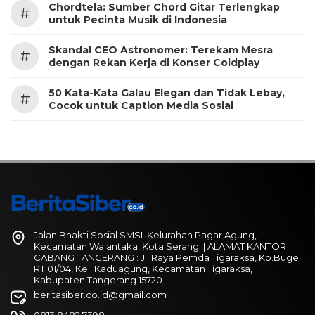
Chordtela: Sumber Chord Gitar Terlengkap
#
untuk Pecinta Musik di Indonesia
Skandal CEO Astronomer: Terekam Mesra
#
dengan Rekan Kerja di Konser Coldplay
50 Kata-Kata Galau Elegan dan Tidak Lebay,
#
Cocok untuk Caption Media Sosial
Jalan Bhakti Sosial SMSI. Kelurahan Pagar Agung,
Kecamatan Walantaka, Kota Serang || ALAMAT KANTOR
CABANG TANGERANG : Jl. Raya Pemda Tigaraksa, Kp.Bugel
RT.01/04, Kel. Kaduagung, Kecamatan Tigaraksa,
Kabupaten Tangerang 15720
beritasiber.co.id@gmail.com