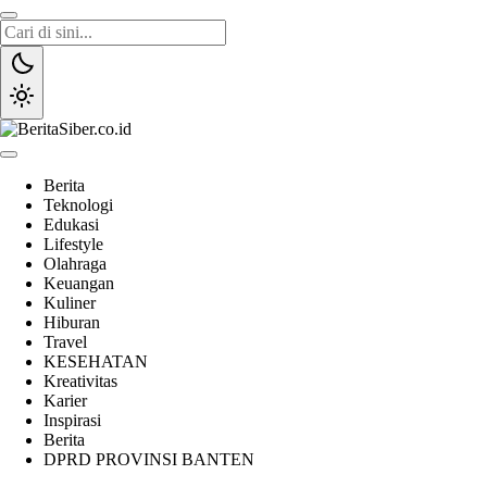
Lewati
ke
konten
BeritaSiber.co.id
Media Tanggap Dan Akurat
Berita
Teknologi
Edukasi
Lifestyle
Olahraga
Keuangan
Kuliner
Hiburan
Travel
KESEHATAN
Kreativitas
Karier
Inspirasi
Berita
DPRD PROVINSI BANTEN