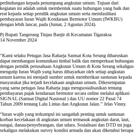
perlindungan kepada penumpang angkutan umum. Tujuan dari
kegiatan ini adalah untuk membentuk suatu hubungan yang baik dan
erat kepada setiap pemilik angkutan umum serta memfasilitasi
pembayaran Iuran Wajib Kendaraan Bermotor Umum (IWKBU)
dengan lebih lancar, pada (Jumat, 2 Agustus 2024).
Pj Bupati Tangerang Tinjau Banjir di Kecamatan Tigaraksa
14 November 2024
“Kami selaku Petugas Jasa Raharja Samsat Kota Serang diharuskan
dapat membangun komunikasi timbal balik dan memperkuat hubungan
dengan pemilik perusahaan Angkutan Umum di Kota Serang sekaligus
mengutip Iuran Wajib yang harus dibayarkan oleh setiap angkutan
umum karena ini menjadi sumber untuk memberikan santunan kepada
masyarakat jika terjadi kecelakaan angkutan umum. Dikesempatan
yang sama petugas Jasa Raharja juga mengsosialisasikan tentang
pembayaran pajak kendaraan bermotor secara online melalui aplikasi
SIGNAL (Samsat Digital Nasional ) dan UU nomor 22 Pasal 74
Tahun 2009 tentang Lalu Lintas dan Angkutan Jalan.’’ Jelas Vinny.
“Iuran wajib yang terkumpul ini sangatlah penting untuk santunan
korban kecelakaan di angkutan umum termasuk angkutan darat, laut,
sungai, danau/penyebrangan, dan udara. Sosialisasi dan DTD ini juga
sekaligus melakukan survey kondisi armada dan akan diketahui berapa