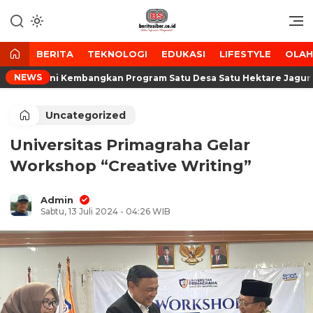
Lewati
ke
Media Tanggap Dan Akurat
BeritaSiber.co.id
konten
BERITA
TEKNOLOGI
EDUKASI
LIFESTYLE
OLA
NEWS
uda Tani Kembangkan Program Satu Desa Satu Hektare Jagung
Uncategorized
Universitas Primagraha Gelar
Workshop “Creative Writing”
Admin
Sabtu, 13 Juli 2024 - 04:26 WIB