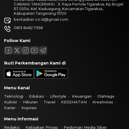
CABANG TANGERANG : Jl. Raya Pemda Tigaraksa, Kp.Bugel
RT.01/04, Kel. Kaduagung, Kecamatan Tigaraksa,
Kabupaten Tangerang 15720
beritasiber.co.id@gmail.com
0813 8482 7398
Follow Kami
Ikuti Perkembangan Kami di
Menu Kanal
Teknologi
Edukasi
Lifestyle
Keuangan
Olahraga
Kuliner
Hiburan
Travel
KESEHATAN
Kreativitas
Karier
Inspirasi
Menu Informasi
Redaksi
Kebijakan Privasi
Pedoman Media Siber