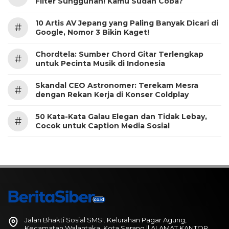
Filter Sungguhan! Kamu Sudah Coba?
10 Artis AV Jepang yang Paling Banyak Dicari di
#
Google, Nomor 3 Bikin Kaget!
Chordtela: Sumber Chord Gitar Terlengkap
#
untuk Pecinta Musik di Indonesia
Skandal CEO Astronomer: Terekam Mesra
#
dengan Rekan Kerja di Konser Coldplay
50 Kata-Kata Galau Elegan dan Tidak Lebay,
#
Cocok untuk Caption Media Sosial
Jalan Bhakti Sosial SMSI. Kelurahan Pagar Agung,
Kecamatan Walantaka, Kota Serang || ALAMAT KANTOR