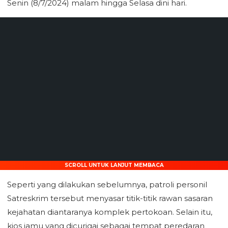
Senin (8/7/2024) malam hingga Selasa dini hari.
SCROLL UNTUK LANJUT MEMBACA
Seperti yang dilakukan sebelumnya, patroli personil
Satreskrim tersebut menyasar titik-titik rawan sasaran
kejahatan diantaranya komplek pertokoan. Selain itu,
kios jamu yang dicurigai sebagai tempat peredaran