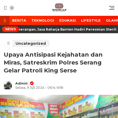
Lewati
ke
Media Tanggap Dan Akurat
BeritaSiber.co.id
konten
BERITA
TEKNOLOGI
EDUKASI
LIFESTYLE
OLAH
NEWS
enyeberangan, Jasa Raharja Banten Hadiri Peresmian Sterilisas
Uncategorized
Upaya Antisipasi Kejahatan dan
Miras, Satreskrim Polres Serang
Gelar Patroli King Serse
Admin
Selasa, 9 Juli 2024 - 06:14 WIB