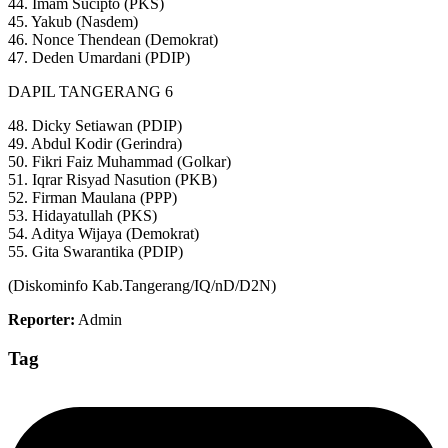
44. Imam Sucipto (PKS)
45. Yakub (Nasdem)
46. Nonce Thendean (Demokrat)
47. Deden Umardani (PDIP)
DAPIL TANGERANG 6
48. Dicky Setiawan (PDIP)
49. Abdul Kodir (Gerindra)
50. Fikri Faiz Muhammad (Golkar)
51. Iqrar Risyad Nasution (PKB)
52. Firman Maulana (PPP)
53. Hidayatullah (PKS)
54. Aditya Wijaya (Demokrat)
55. Gita Swarantika (PDIP)
(Diskominfo Kab.Tangerang/IQ/nD/D2N)
Reporter:
Admin
Tag