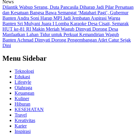
News
Dilantik Wabup Serang, Duta Pancasila Diharap Jadi Pilar Persatuan
dan Kesatuan Bangsa
Bawa Semangat ‘Matahari Pagi’, Gubernur
Banten Andra Soni Harap MPI Jadi Jembatan Aspirasi Warga
Banten
Sri Mulyani Juara I Lomba Karaoke Desa Cisait, Semarak
HUT ke-81 RI Makin Meriah
Wagub Dimyati Dorong Desa
Manfaatkan Lahan Tidur untuk Perkuat Kemandirian
Wagub
Banten Achmad Dimyati Dorong Pengembangan Atlet Catur Sejak
Dini
Menu Sidebar
Teknologi
Edukasi
Lifestyle
Olahraga
Keuangan
Kuliner
Hiburan
KESEHATAN
Travel
Kreativitas
Karier
Inspirasi