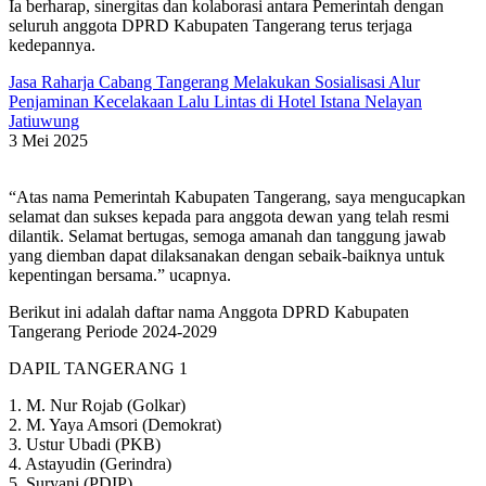
Ia berharap, sinergitas dan kolaborasi antara Pemerintah dengan
seluruh anggota DPRD Kabupaten Tangerang terus terjaga
kedepannya.
Jasa Raharja Cabang Tangerang Melakukan Sosialisasi Alur
Penjaminan Kecelakaan Lalu Lintas di Hotel Istana Nelayan
Jatiuwung
3 Mei 2025
“Atas nama Pemerintah Kabupaten Tangerang, saya mengucapkan
selamat dan sukses kepada para anggota dewan yang telah resmi
dilantik. Selamat bertugas, semoga amanah dan tanggung jawab
yang diemban dapat dilaksanakan dengan sebaik-baiknya untuk
kepentingan bersama.” ucapnya.
Berikut ini adalah daftar nama Anggota DPRD Kabupaten
Tangerang Periode 2024-2029
DAPIL TANGERANG 1
1. M. Nur Rojab (Golkar)
2. M. Yaya Amsori (Demokrat)
3. Ustur Ubadi (PKB)
4. Astayudin (Gerindra)
5. Suryani (PDIP)