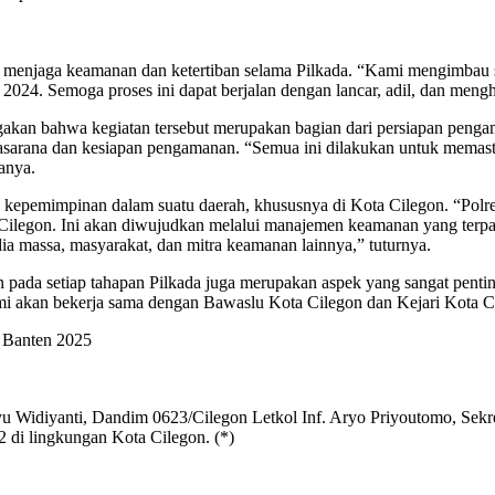
rut menjaga keamanan dan ketertiban selama Pilkada. “Kami mengimba
2024. Semoga proses ini dapat berjalan dengan lancar, adil, dan meng
kan bahwa kegiatan tersebut merupakan bagian dari persiapan pengam
asarana dan kesiapan pengamanan. “Semua ini dilakukan untuk memast
anya.
 kepemimpinan dalam suatu daerah, khususnya di Kota Cilegon. “Pol
ilegon. Ini akan diwujudkan melalui manajemen keamanan yang terp
ia massa, masyarakat, dan mitra keamanan lainnya,” tuturnya.
ada setiap tahapan Pilkada juga merupakan aspek yang sangat pentin
mi akan bekerja sama dengan Bawaslu Kota Cilegon dan Kejari Kota 
 Banten 2025
yu Widiyanti, Dandim 0623/Cilegon Letkol Inf. Aryo Priyoutomo, Sek
 di lingkungan Kota Cilegon. (*)