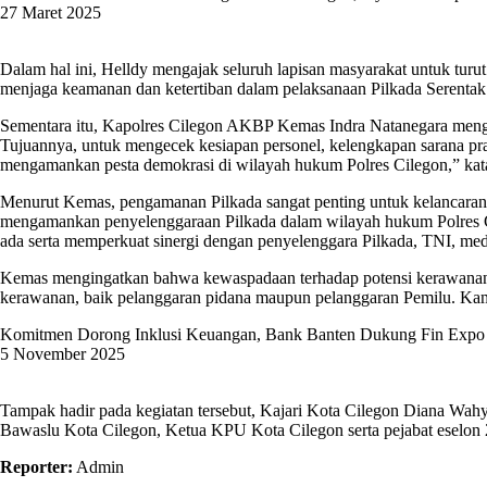
27 Maret 2025
Dalam hal ini, Helldy mengajak seluruh lapisan masyarakat untuk tu
menjaga keamanan dan ketertiban dalam pelaksanaan Pilkada Serentak 
Sementara itu, Kapolres Cilegon AKBP Kemas Indra Natanegara menga
Tujuannya, untuk mengecek kesiapan personel, kelengkapan sarana pr
mengamankan pesta demokrasi di wilayah hukum Polres Cilegon,” kat
Menurut Kemas, pengamanan Pilkada sangat penting untuk kelancaran
mengamankan penyelenggaraan Pilkada dalam wilayah hukum Polres C
ada serta memperkuat sinergi dengan penyelenggara Pilkada, TNI, med
Kemas mengingatkan bahwa kewaspadaan terhadap potensi kerawanan p
kerawanan, baik pelanggaran pidana maupun pelanggaran Pemilu. Ka
Komitmen Dorong Inklusi Keuangan, Bank Banten Dukung Fin Expo
5 November 2025
Tampak hadir pada kegiatan tersebut, Kajari Kota Cilegon Diana Wah
Bawaslu Kota Cilegon, Ketua KPU Kota Cilegon serta pejabat eselon 2
Reporter:
Admin