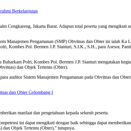
urahmi Berkelanjutan
Palm Cengkareng, Jakarta Barat. Adapun total peserta yang mengikuti 
istem Manajemen Pengamanan (SMP) Obvitnas dan Obter ini ialah Ka LS
i, Kombes Pol. Bermen J.P. Sianturi, S.I.K., S.H., para ⁠Asesor, ⁠Pan
a Baharkam Polri, Kombes Pol. Bermen J.P. Sianturi mengatakan kegiat
itnas) dan Objek Tertentu (Obter).
ara auditor Sistem Manajemen Pengamanan pada Obvitnas dan Obter. S
itnas dan Obter Gelombang I
emberikan manfaat dan pengetahuan kepada seluruh peserta.
i kompetensi ini dapat mengikuti dengan baik sehingga dapat memberik
dan Objek Tertentu (Obter),” tutupnya.