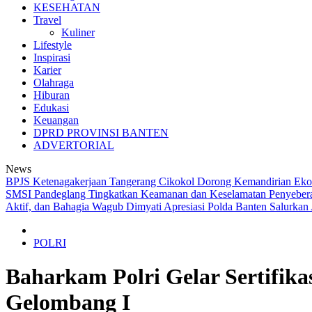
KESEHATAN
Travel
Kuliner
Lifestyle
Inspirasi
Karier
Olahraga
Hiburan
Edukasi
Keuangan
DPRD PROVINSI BANTEN
ADVERTORIAL
News
BPJS Ketenagakerjaan Tangerang Cikokol Dorong Kemandirian Ekono
SMSI Pandeglang
Tingkatkan Keamanan dan Keselamatan Penyeberan
Aktif, dan Bahagia
Wagub Dimyati Apresiasi Polda Banten Salurkan
POLRI
Baharkam Polri Gelar Sertifik
Gelombang I