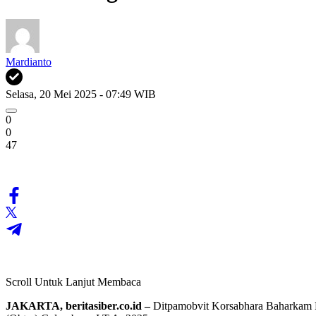
Mardianto
Selasa, 20 Mei 2025 - 07:49 WIB
0
0
47
Scroll Untuk Lanjut Membaca
JAKARTA, beritasiber.co.id –
Ditpamobvit Korsabhara Baharkam Po