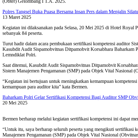
(Obter) Gelombang I T.A. 2025.
Polres Tangsel Buka Puasa Bersama Insan Pers dalam Menjalin Silat
13 Maret 2025
Kegiatan ini dilaksanakan pada Selasa, 20 Mei 2025 di Hotel Royal 
sebanyak 84 peserta.
Turut hadir dalam acara pembukaan sertifikasi kompetensi auditor S
⁠Kasubdit Audit Sispamobvitnas Ditpamobvit Korsabhara Baharkam Polr
Lemndiklat Polri.
Saat ditemui, ⁠Kasubdit Audit Sispamobvitnas Ditpamobvit Korsabhar
Sistem Manajemen Pengamanan (SMP) pada Objek Vital Nasional (Obv
“Kegiatan ini bertujuan untuk meningkatkan kemampuan kompetensi p
kemampuan para auditor kita” kata Bermen.
Baharkam Polri Gelar Sertifikasi Kompetensi Bagi Auditor SMP Obv
20 Mei 2025
Bermen berharap melalui kegiatan sertifikasi kompetensi ini dapat m
“Untuk itu, saya berharap seluruh peserta yang mengikuti sertifikas
Manajemen Pengamanan (SMP) pada Objek Vital Nasional (Obvitnas) 