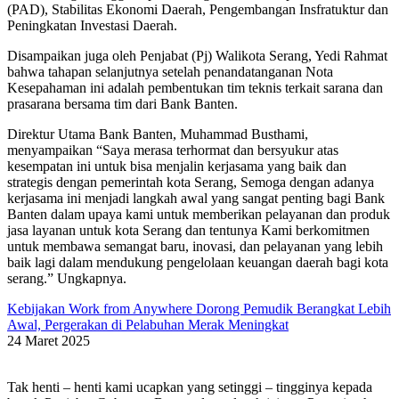
(PAD), Stabilitas Ekonomi Daerah, Pengembangan Insfratuktur dan
Peningkatan Investasi Daerah.
Disampaikan juga oleh Penjabat (Pj) Walikota Serang, Yedi Rahmat
bahwa tahapan selanjutnya setelah penandatanganan Nota
Kesepahaman ini adalah pembentukan tim teknis terkait sarana dan
prasarana bersama tim dari Bank Banten.
Direktur Utama Bank Banten, Muhammad Busthami,
menyampaikan “Saya merasa terhormat dan bersyukur atas
kesempatan ini untuk bisa menjalin kerjasama yang baik dan
strategis dengan pemerintah kota Serang, Semoga dengan adanya
kerjasama ini menjadi langkah awal yang sangat penting bagi Bank
Banten dalam upaya kami untuk memberikan pelayanan dan produk
jasa layanan untuk kota Serang dan tentunya Kami berkomitmen
untuk membawa semangat baru, inovasi, dan pelayanan yang lebih
baik lagi dalam mendukung pengelolaan keuangan daerah bagi kota
serang.” Ungkapnya.
Kebijakan Work from Anywhere Dorong Pemudik Berangkat Lebih
Awal, Pergerakan di Pelabuhan Merak Meningkat
24 Maret 2025
Tak henti – henti kami ucapkan yang setinggi – tingginya kepada