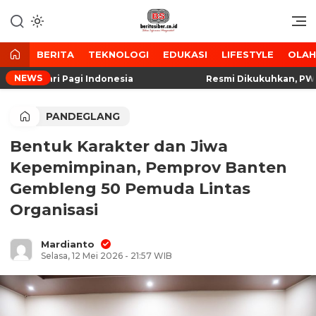
Lewati
ke
Media Tanggap Dan Akurat
BeritaSiber.co.id
konten
BERITA
TEKNOLOGI
EDUKASI
LIFESTYLE
OLA
NEWS
 Matahari Pagi Indonesia
Resmi Dikukuhkan, PW Mata
PANDEGLANG
Bentuk Karakter dan Jiwa
Kepemimpinan, Pemprov Banten
Gembleng 50 Pemuda Lintas
Organisasi
Mardianto
Selasa, 12 Mei 2026 - 21:57 WIB