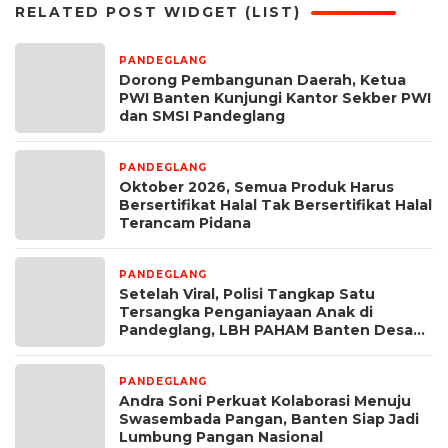
RELATED POST WIDGET (LIST)
PANDEGLANG
3 hari yang lalu
Dorong Pembangunan Daerah, Ketua
PWI Banten Kunjungi Kantor Sekber PWI
dan SMSI Pandeglang
PANDEGLANG
7 hari yang lalu
Oktober 2026, Semua Produk Harus
Bersertifikat Halal Tak Bersertifikat Halal
Terancam Pidana
PANDEGLANG
1 minggu yang lalu
Setelah Viral, Polisi Tangkap Satu
Tersangka Penganiayaan Anak di
Pandeglang, LBH PAHAM Banten Desak
4 Tersangka Lain Segera Diproses
PANDEGLANG
1 minggu yang lalu
Andra Soni Perkuat Kolaborasi Menuju
Swasembada Pangan, Banten Siap Jadi
Lumbung Pangan Nasional