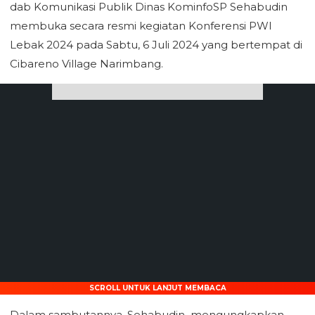
dab Komunikasi Publik Dinas KominfoSP Sehabudin
membuka secara resmi kegiatan Konferensi PWI
Lebak 2024 pada Sabtu, 6 Juli 2024 yang bertempat di
Cibareno Village Narimbang.
SCROLL UNTUK LANJUT MEMBACA
Dalam sambutannya, Sehabudin mengungkapkan