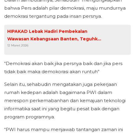
bahwa Pers adalah pilar demokrasi, maju mundurnya
demokrasi tergantung pada insan persnya.
HIPAKAD Lebak Hadiri Pembekalan
Wawasan Kebangsaan Banten, Teguhkan
12 Maret 2026
Nilai Nasionalisme dan Soliditas
Organisasi
“Demokrasi akan baik jika persnya baik dan jika pers
tidak baik maka demokorasi akan runtuh”
Selain itu, sehabudin mengatakan juga pekerjaan
rumah kedepan adalah bagaimana PWI dalam
merespon perkemabanhan dan kemajuan teknologi
informatika saat ini yang begitu pesat baik dengan
program programnya.
“PWI harus mampu menjawab tantangan zaman ini