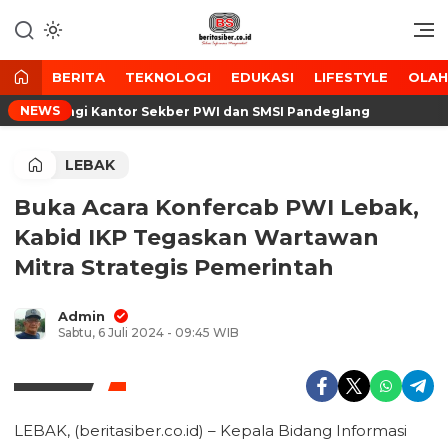
Lewati
ke
Media Tanggap Dan Akurat
BeritaSiber.co.id
konten
BERITA
TEKNOLOGI
EDUKASI
LIFESTYLE
OLA
NEWS
 Kunjungi Kantor Sekber PWI dan SMSI Pandeglang
LEBAK
Buka Acara Konfercab PWI Lebak,
Kabid IKP Tegaskan Wartawan
Mitra Strategis Pemerintah
Admin
Sabtu, 6 Juli 2024 - 09:45 WIB
LEBAK, (beritasiber.co.id) – Kepala Bidang Informasi