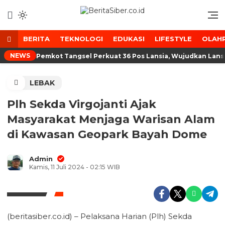
Lewati
ke
Media Tanggap Dan Akurat
BeritaSiber.co.id
konten
BERITA
TEKNOLOGI
EDUKASI
LIFESTYLE
OLAH
NEWS
Pemkot Tangsel Perkuat 36 Pos Lansia, Wujudkan Lansi
LEBAK
Plh Sekda Virgojanti Ajak
Masyarakat Menjaga Warisan Alam
di Kawasan Geopark Bayah Dome
Admin
Kamis, 11 Juli 2024 - 02:15 WIB
(beritasiber.co.id) – Pelaksana Harian (Plh) Sekda