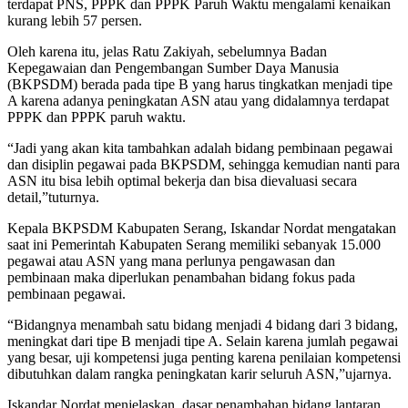
terdapat PNS, PPPK dan PPPK Paruh Waktu mengalami kenaikan
kurang lebih 57 persen.
Oleh karena itu, jelas Ratu Zakiyah, sebelumnya Badan
Kepegawaian dan Pengembangan Sumber Daya Manusia
(BKPSDM) berada pada tipe B yang harus tingkatkan menjadi tipe
A karena adanya peningkatan ASN atau yang didalamnya terdapat
PPPK dan PPPK paruh waktu.
“Jadi yang akan kita tambahkan adalah bidang pembinaan pegawai
dan disiplin pegawai pada BKPSDM, sehingga kemudian nanti para
ASN itu bisa lebih optimal bekerja dan bisa dievaluasi secara
detail,”tuturnya.
Kepala BKPSDM Kabupaten Serang, Iskandar Nordat mengatakan
saat ini Pemerintah Kabupaten Serang memiliki sebanyak 15.000
pegawai atau ASN yang mana perlunya pengawasan dan
pembinaan maka diperlukan penambahan bidang fokus pada
pembinaan pegawai.
“Bidangnya menambah satu bidang menjadi 4 bidang dari 3 bidang,
meningkat dari tipe B menjadi tipe A. Selain karena jumlah pegawai
yang besar, uji kompetensi juga penting karena penilaian kompetensi
dibutuhkan dalam rangka peningkatan karir seluruh ASN,”ujarnya.
Iskandar Nordat menjelaskan, dasar penambahan bidang lantaran