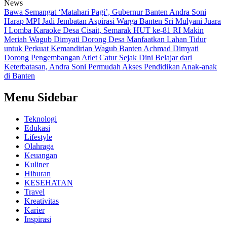
News
Bawa Semangat ‘Matahari Pagi’, Gubernur Banten Andra Soni
Harap MPI Jadi Jembatan Aspirasi Warga Banten
Sri Mulyani Juara
I Lomba Karaoke Desa Cisait, Semarak HUT ke-81 RI Makin
Meriah
Wagub Dimyati Dorong Desa Manfaatkan Lahan Tidur
untuk Perkuat Kemandirian
Wagub Banten Achmad Dimyati
Dorong Pengembangan Atlet Catur Sejak Dini
Belajar dari
Keterbatasan, Andra Soni Permudah Akses Pendidikan Anak-anak
di Banten
Menu Sidebar
Teknologi
Edukasi
Lifestyle
Olahraga
Keuangan
Kuliner
Hiburan
KESEHATAN
Travel
Kreativitas
Karier
Inspirasi