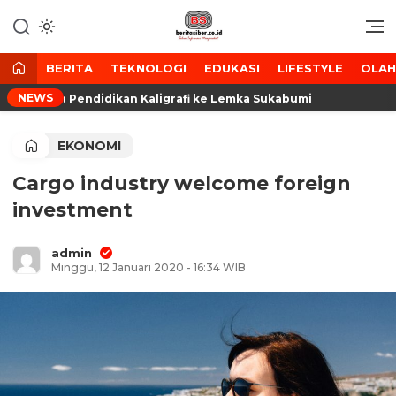
Lewati
ke
Media Tanggap Dan Akurat
BeritaSiber.co.id
konten
BERITA
TEKNOLOGI
EDUKASI
LIFESTYLE
OLA
NEWS
 Peserta Pendidikan Kaligrafi ke Lemka Sukabumi
S
EKONOMI
Cargo industry welcome foreign
investment
admin
Minggu, 12 Januari 2020 - 16:34 WIB