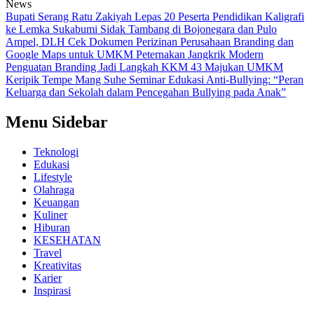
News
Bupati Serang Ratu Zakiyah Lepas 20 Peserta Pendidikan Kaligrafi
ke Lemka Sukabumi
Sidak Tambang di Bojonegara dan Pulo
Ampel, DLH Cek Dokumen Perizinan Perusahaan
Branding dan
Google Maps untuk UMKM Peternakan Jangkrik Modern
Penguatan Branding Jadi Langkah KKM 43 Majukan UMKM
Keripik Tempe Mang Suhe
Seminar Edukasi Anti-Bullying: “Peran
Keluarga dan Sekolah dalam Pencegahan Bullying pada Anak”
Menu Sidebar
Teknologi
Edukasi
Lifestyle
Olahraga
Keuangan
Kuliner
Hiburan
KESEHATAN
Travel
Kreativitas
Karier
Inspirasi