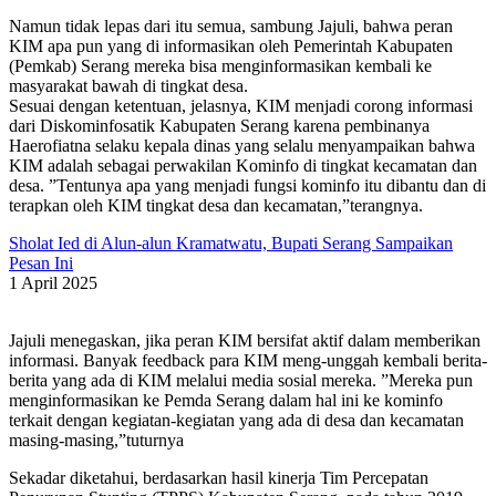
Namun tidak lepas dari itu semua, sambung Jajuli, bahwa peran
KIM apa pun yang di informasikan oleh Pemerintah Kabupaten
(Pemkab) Serang mereka bisa menginformasikan kembali ke
masyarakat bawah di tingkat desa.
Sesuai dengan ketentuan, jelasnya, KIM menjadi corong informasi
dari Diskominfosatik Kabupaten Serang karena pembinanya
Haerofiatna selaku kepala dinas yang selalu menyampaikan bahwa
KIM adalah sebagai perwakilan Kominfo di tingkat kecamatan dan
desa. ”Tentunya apa yang menjadi fungsi kominfo itu dibantu dan di
terapkan oleh KIM tingkat desa dan kecamatan,”terangnya.
Sholat Ied di Alun-alun Kramatwatu, Bupati Serang Sampaikan
Pesan Ini
1 April 2025
Jajuli menegaskan, jika peran KIM bersifat aktif dalam memberikan
informasi. Banyak feedback para KIM meng-unggah kembali berita-
berita yang ada di KIM melalui media sosial mereka. ”Mereka pun
menginformasikan ke Pemda Serang dalam hal ini ke kominfo
terkait dengan kegiatan-kegiatan yang ada di desa dan kecamatan
masing-masing,”tuturnya
Sekadar diketahui, berdasarkan hasil kinerja Tim Percepatan