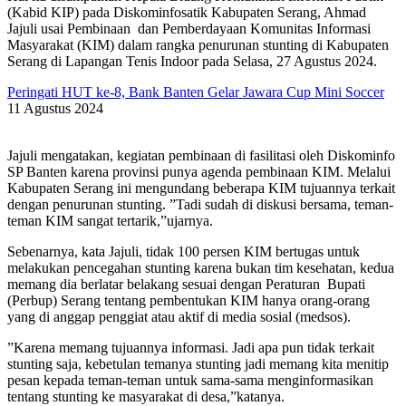
(Kabid KIP) pada Diskominfosatik Kabupaten Serang, Ahmad
Jajuli usai Pembinaan dan Pemberdayaan Komunitas Informasi
Masyarakat (KIM) dalam rangka penurunan stunting di Kabupaten
Serang di Lapangan Tenis Indoor pada Selasa, 27 Agustus 2024.
Peringati HUT ke-8, Bank Banten Gelar Jawara Cup Mini Soccer
11 Agustus 2024
Jajuli mengatakan, kegiatan pembinaan di fasilitasi oleh Diskominfo
SP Banten karena provinsi punya agenda pembinaan KIM. Melalui
Kabupaten Serang ini mengundang beberapa KIM tujuannya terkait
dengan penurunan stunting. ”Tadi sudah di diskusi bersama, teman-
teman KIM sangat tertarik,”ujarnya.
Sebenarnya, kata Jajuli, tidak 100 persen KIM bertugas untuk
melakukan pencegahan stunting karena bukan tim kesehatan, kedua
memang dia berlatar belakang sesuai dengan Peraturan Bupati
(Perbup) Serang tentang pembentukan KIM hanya orang-orang
yang di anggap penggiat atau aktif di media sosial (medsos).
”Karena memang tujuannya informasi. Jadi apa pun tidak terkait
stunting saja, kebetulan temanya stunting jadi memang kita menitip
pesan kepada teman-teman untuk sama-sama menginformasikan
tentang stunting ke masyarakat di desa,”katanya.