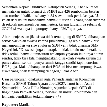
Sementara Kepala Dindikbud Kabupaten Serang, Aber Nurhadi
mengatakan untuk formasi di SMPN ada 426 rombongan belajar
atau rombel dikalikan sebanyak 34 siswa untuk per kelasnya. ”Jadi
kalau dari sisi ini nampaknya banyak lulusan SD yang tidak diterima
di sekolah menengah pertama negeri, karena lulusannya sebanyak
27.707 siswa daya tampungnya hanya 426,” ujarnya.
Aber menjelaskan jika siswa tidak tertampung di SMPN, diharapkan
sekolah-sekolah swasta karena jumlahnya juga lebih banyak bisa
menampung siswa-siswa lulusan SDN yang tidak diterima SMP
Negeri ini. ”Di swasta juga diharapkan tidak terlalu memberatkan,
tidak terlalu banyak iuran-iuran walaupun yayasan itu punya aturan
sendiri, tidak bisa kita menggratiskan di sekolah swasta karena dia
punya aturan sendiri, punya rumah tangga sendiri tapi menerima
BOS juga. Maka diharapkan dari BOS ini bisa menampung siswa-
siswa yang tidak tertampung di negeri,” jelas Aber.
Usai peluncuran, dilakukan juga Penandatanganan Komitmen
Bersama SPMB Tahun Ajaran 2026/2027. Turut hadir Asda I
Syamsuddin, Asda II Ida Nuraida, sejumlah kepala OPD di
lingkungan Pemkab Serang, perwakilan unsur Forkopimda dan
lembaga pendidikan terkait lainnya. (*)
Reporter:
Mardianto