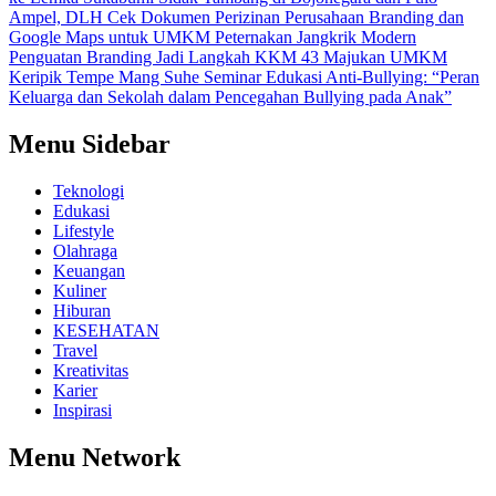
Ampel, DLH Cek Dokumen Perizinan Perusahaan
Branding dan
Google Maps untuk UMKM Peternakan Jangkrik Modern
Penguatan Branding Jadi Langkah KKM 43 Majukan UMKM
Keripik Tempe Mang Suhe
Seminar Edukasi Anti-Bullying: “Peran
Keluarga dan Sekolah dalam Pencegahan Bullying pada Anak”
Menu Sidebar
Teknologi
Edukasi
Lifestyle
Olahraga
Keuangan
Kuliner
Hiburan
KESEHATAN
Travel
Kreativitas
Karier
Inspirasi
Menu Network