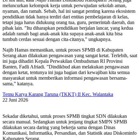
meluncurkan kelompok kerja untuk perwujudan sekolah aman,
nyaman, dan ramah. Sebab, hal ini sangat penting karena ekosistem
pendidikan tidak hanya terdiri dari entitas pembelajaran di kelas,
tetapi juga harus didukung orang tua, guru, pemerintah daerah, dan
pihak lain. ”Itu diharapkan pendidikan berjalan lancar, yang kedua
adalah ramah bagi anak-anak kita supaya anak-anak kita bisa
tumbuh cerdas sesuai dengan cita-citanya,” ungkapnya.
Najib Hamas memastikan, untuk proses SPMB di Kabupaten
Serang akan dilakukan pengawasan yang sangat ketat. Terlebih, saat
ini juga dihadiri Kepala Perwakilan Ombudsman RI Provinsi
Banten, Fadli Afriadi. ”Dindikbud akan melakukan pengawasan
dengan ketat, tentunya ini juga bagian dari kewajiban kita semua
masyarakat untuk memberikan informasi pengawasan bersama-
sama,” katanya.
Temu Karya Karang Taruna (TKKT) II Kec. Walantaka
22 Juni 2026
Sekadar diketahui, untuk proses SPMB tingkat SDN dilakukan
secara manual. Sedangkan untuk jenjang tingkat SMPN SPMB
dilakukan secara daring yang bekerja sama dengan Dinas
Komunikasi, Informatika, Persandian, dan Statistik atau Diskominfo
Kabupaten Serang.