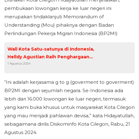
pembukaan lowongan kerja ke luar negeri ini
merupakan tindaklanjuti Memorandum of
Understanding (Mou) pihaknya dengan Badan
Perlindungan Pekerja Migran Indonesia (BP2MI)
Wali Kota Satu-satunya di Indonesia,
Helldy Agustian Raih Penghargaan
1 Agustus 2024
Liputan6.com Sebagai Tokoh Inspiratif
Penggerak Kemajuan SDM dan
Pendidikan Transformatif
“Ini adalah kerjasama g to g (goverment to goverment)
BP2MI dengan sejumlah negara. Se-Indonesia ada
lebih dari 16.000 lowongan ke luar negeri, termasuk
yang kami buka khusus untuk masyarakat Kota Cilegon
yang mau menjadi pahlawan devisa,” kata Hidayatullah,
sebagaimana dirilis Diskominfo Kota Cilegon, Rabu, 21
Agustus 2024.