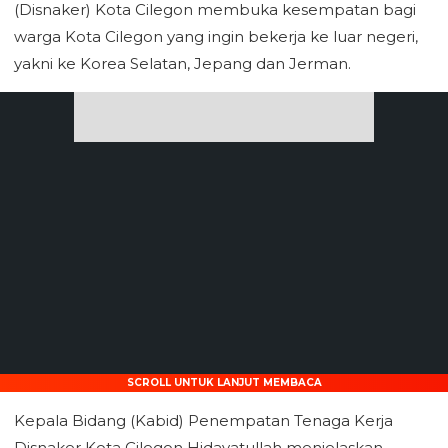
(Disnaker) Kota Cilegon membuka kesempatan bagi
warga Kota Cilegon yang ingin bekerja ke luar negeri,
yakni ke Korea Selatan, Jepang dan Jerman.
SCROLL UNTUK LANJUT MEMBACA
Kepala Bidang (Kabid) Penempatan Tenaga Kerja
Disnaker Kota Cilegon Hidayatullah menjelaskan,