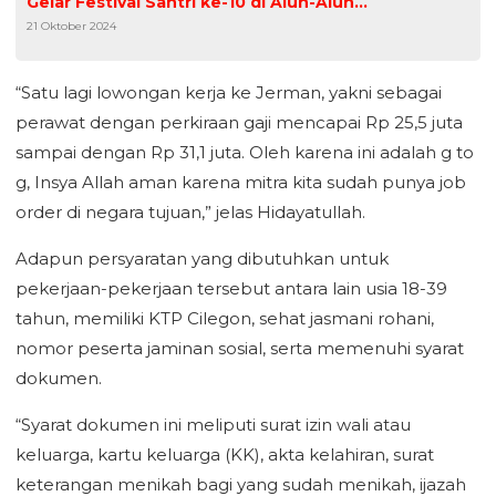
Gelar Festival Santri ke-10 di Alun-Alun
21 Oktober 2024
Kota Cilegon
“Satu lagi lowongan kerja ke Jerman, yakni sebagai
perawat dengan perkiraan gaji mencapai Rp 25,5 juta
sampai dengan Rp 31,1 juta. Oleh karena ini adalah g to
g, Insya Allah aman karena mitra kita sudah punya job
order di negara tujuan,” jelas Hidayatullah.
Adapun persyaratan yang dibutuhkan untuk
pekerjaan-pekerjaan tersebut antara lain usia 18-39
tahun, memiliki KTP Cilegon, sehat jasmani rohani,
nomor peserta jaminan sosial, serta memenuhi syarat
dokumen.
“Syarat dokumen ini meliputi surat izin wali atau
keluarga, kartu keluarga (KK), akta kelahiran, surat
keterangan menikah bagi yang sudah menikah, ijazah