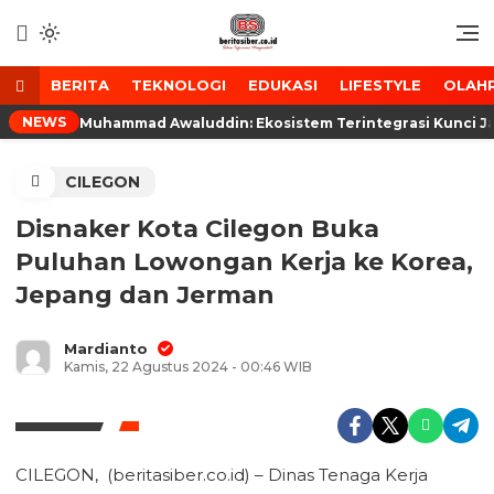
Lewati
ke
Media Tanggap Dan Akurat
BeritaSiber.co.id
konten
BERITA
TEKNOLOGI
EDUKASI
LIFESTYLE
OLAH
NEWS
Muhammad Awaluddin: Ekosistem Terintegrasi Kunci J
CILEGON
Disnaker Kota Cilegon Buka
Puluhan Lowongan Kerja ke Korea,
Jepang dan Jerman
Mardianto
Kamis, 22 Agustus 2024 - 00:46 WIB
CILEGON, (beritasiber.co.id) – Dinas Tenaga Kerja