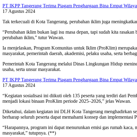
PT IKPP Tangerang Terima Piagam Penghargaan Bina Empat Wilaya
17 Agustus 2024
Tak terkecuali di Kota Tangerang, perubahan iklim juga meningkatka
“Perubahan iklim bukan lagi isu masa depan, tapi sudah kita rasaka
perubahan iklim,” tutur Wawan.
Ia menjelaskan, Program Komunitas untuk Iklim (ProKlim) merupakan
masyarakat, pemerintah daerah, akademisi, pelaku usaha, serta berba
Pemerintah Kota Tangerang melalui Dinas Lingkungan Hidup menindakl
usaha, serta unsur masyarakat.
PT IKPP Tangerang Terima Piagam Penghargaan Bina Empat Wilaya
17 Agustus 2024
“Kegiatan sosialisasi ini diikuti oleh 135 peserta yang terdiri dari
menjadi lokasi binaan ProKlim periode 2025–2026,” jelas Wawan.
Diketahui, dalam kegiatan ini DLH Kota Tangerang menghadirkan sej
berharap seluruh peserta dapat memahami konsep dan implementasi P
“Harapannya, program ini dapat menurunkan emisi gas rumah kaca, m
masyarakat,” tutupnya. (**)