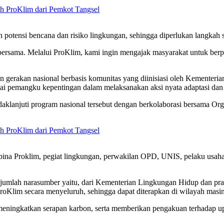
h ProKlim dari Pemkot Tangsel
n potensi bencana dan risiko lingkungan, sehingga diperlukan langkah 
n bersama. Melalui ProKlim, kami ingin mengajak masyarakat untuk berp
 gerakan nasional berbasis komunitas yang diinisiasi oleh Kementeri
gai pemangku kepentingan dalam melaksanakan aksi nyata adaptasi dan m
anjuti program nasional tersebut dengan berkolaborasi bersama Organ
h ProKlim dari Pemkot Tangsel
 Pembina Proklim, pegiat lingkungan, perwakilan OPD, UNIS, pelaku usa
umlah narasumber yaitu, dari Kementerian Lingkungan Hidup dan prak
roKlim secara menyeluruh, sehingga dapat diterapkan di wilayah masi
eningkatkan serapan karbon, serta memberikan pengakuan terhadap upay