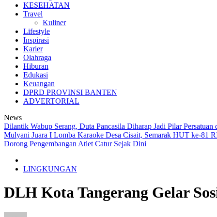
KESEHATAN
Travel
Kuliner
Lifestyle
Inspirasi
Karier
Olahraga
Hiburan
Edukasi
Keuangan
DPRD PROVINSI BANTEN
ADVERTORIAL
News
Dilantik Wabup Serang, Duta Pancasila Diharap Jadi Pilar Persatua
Mulyani Juara I Lomba Karaoke Desa Cisait, Semarak HUT ke-81 
Dorong Pengembangan Atlet Catur Sejak Dini
LINGKUNGAN
DLH Kota Tangerang Gelar Sosi