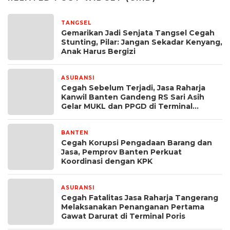
TANGSEL
2 hari yang lalu
Gemarikan Jadi Senjata Tangsel Cegah
Stunting, Pilar: Jangan Sekadar Kenyang,
Anak Harus Bergizi
ASURANSI
2 minggu yang lalu
Cegah Sebelum Terjadi, Jasa Raharja
Kanwil Banten Gandeng RS Sari Asih
Gelar MUKL dan PPGD di Terminal
Terpadu Merak
BANTEN
1 bulan yang lalu
Cegah Korupsi Pengadaan Barang dan
Jasa, Pemprov Banten Perkuat
Koordinasi dengan KPK
ASURANSI
2 bulan yang lalu
Cegah Fatalitas Jasa Raharja Tangerang
Melaksanakan Penanganan Pertama
Gawat Darurat di Terminal Poris