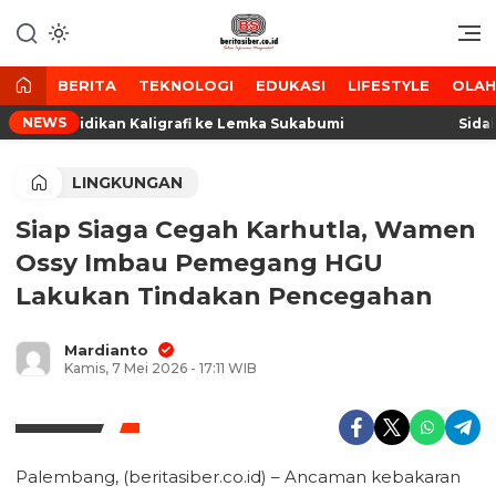
Lewati
ke
Media Tanggap Dan Akurat
BeritaSiber.co.id
konten
BERITA
TEKNOLOGI
EDUKASI
LIFESTYLE
OLA
NEWS
ta Pendidikan Kaligrafi ke Lemka Sukabumi
Sidak T
LINGKUNGAN
Siap Siaga Cegah Karhutla, Wamen
Ossy Imbau Pemegang HGU
Lakukan Tindakan Pencegahan
Mardianto
Kamis, 7 Mei 2026 - 17:11 WIB
Palembang, (beritasiber.co.id) – Ancaman kebakaran