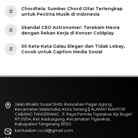
Chordtela: Sumber Chord Gitar Terlengkap
#
untuk Pecinta Musik di Indonesia
Skandal CEO Astronomer: Terekam Mesra
#
dengan Rekan Kerja di Konser Coldplay
50 Kata-Kata Galau Elegan dan Tidak Lebay,
#
Cocok untuk Caption Media Sosial
Jalan Bhakti Sosial SMSI. Kelurahan Pagar Agung,
Kecamatan Walantaka, Kota Serang || ALAMAT KANTOR
CABANG TANGERANG : Jl. Raya Pemda Tigaraksa, Kp.Bugel
RT.01/04, Kel. Kaduagung, Kecamatan Tigaraksa,
Kabupaten Tangerang 15720
beritasiber.co.id@gmail.com