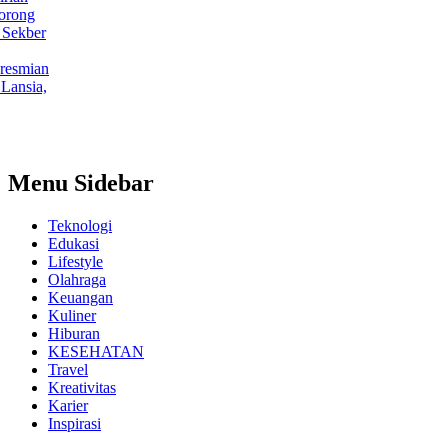
g
er
ian
ia,
Menu Sidebar
Teknologi
Edukasi
Lifestyle
Olahraga
Keuangan
Kuliner
Hiburan
KESEHATAN
Travel
Kreativitas
Karier
Inspirasi