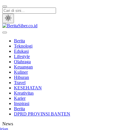
Lewati
ke
konten
BeritaSiber.co.id
Media Tanggap Dan Akurat
Berita
Teknologi
Edukasi
Lifestyle
Olahraga
Keuangan
Kuliner
Hiburan
Travel
KESEHATAN
Kreativitas
Karier
Inspirasi
Berita
DPRD PROVINSI BANTEN
News