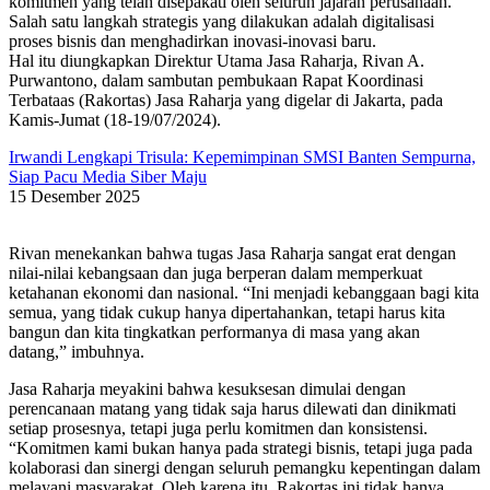
komitmen yang telah disepakati oleh seluruh jajaran perusahaan.
Salah satu langkah strategis yang dilakukan adalah digitalisasi
proses bisnis dan menghadirkan inovasi-inovasi baru.
Hal itu diungkapkan Direktur Utama Jasa Raharja, Rivan A.
Purwantono, dalam sambutan pembukaan Rapat Koordinasi
Terbataas (Rakortas) Jasa Raharja yang digelar di Jakarta, pada
Kamis-Jumat (18-19/07/2024).
Irwandi Lengkapi Trisula: Kepemimpinan SMSI Banten Sempurna,
Siap Pacu Media Siber Maju
15 Desember 2025
Rivan menekankan bahwa tugas Jasa Raharja sangat erat dengan
nilai-nilai kebangsaan dan juga berperan dalam memperkuat
ketahanan ekonomi dan nasional. “Ini menjadi kebanggaan bagi kita
semua, yang tidak cukup hanya dipertahankan, tetapi harus kita
bangun dan kita tingkatkan performanya di masa yang akan
datang,” imbuhnya.
Jasa Raharja meyakini bahwa kesuksesan dimulai dengan
perencanaan matang yang tidak saja harus dilewati dan dinikmati
setiap prosesnya, tetapi juga perlu komitmen dan konsistensi.
“Komitmen kami bukan hanya pada strategi bisnis, tetapi juga pada
kolaborasi dan sinergi dengan seluruh pemangku kepentingan dalam
melayani masyarakat. Oleh karena itu, Rakortas ini tidak hanya