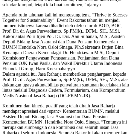
sekadar kumpul, tetapi kita buat komitmen,” ujarnya.
Agenda rutin tahunan kali ini mengusung tema “Thrive to Succses,
Together for Sustainability”. Event Rakortas tahun ini menjadi
momen istimewa karena dihadiri oleh oleh seluruh BOD, BOC,
Prof. Dr. dr. Agus Purwadianto, Sp.FM(k)., DFM., SH., M.Si,
Kakorlantas Polri Irjen Pol. Dr. Drs. Aan Suhanan, M.Si, Asisten
Deputi Bidang Jasa Asuransi dan Dana Pensiun Kementerian
BUMN Hendrika Nora Osloi Sinaga, Plh.Sekretaris Ditjen Bina
Keuangan Daerah Kemendagri Dr. Hendriawan M.Si, Deputi
Komisioner Pengawasan Perasuansian, Penjaminan dan Dana
Pensiun OJK Iwan Pasila, dan Wakil Direktur Utama Indonesia
Financial Group, Haru Koesmahargyo.
Dalam agenda itu, Jasa Raharja memberikan penghargaan kepada
Prof. Dr. dr. Agus Purwadianto, Sp.FM(k)., DFM., SH., M.Si, atas
dukungan upaya akuntabilitas penyaluran santunan kecelakaan lalu
lintas melalui Diagnosis Cedera, Formularium, dan Kompendium
Medis Nasional Jasa Raharja (DC-FKMN-JR).
Komitmen dan kinerja positif yang telah diraih Jasa Raharja
mendapat apresiasi dari<span;> Kementerian BUMN, melalui
Asisten Deputi Bidang Jasa Asuransi dan Dana Pensiun
Kementerian BUMN, Hendrika Nora Osloi Sinaga. “Tentunya ini
merupakan sumbangsih dan kontribusi dari seluruh insan Jasa
Raharja di seluruh Indonesia. Semoga Rakor ini akan memberikan