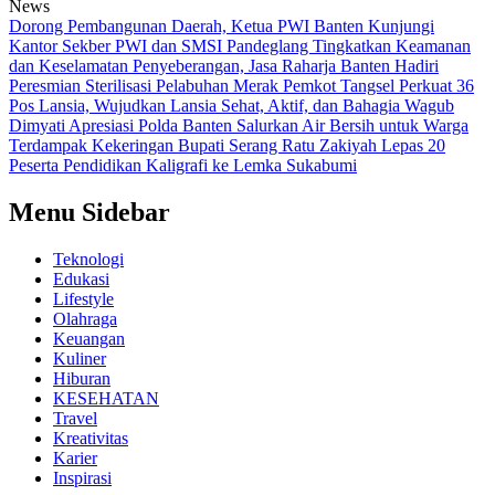
News
Dorong Pembangunan Daerah, Ketua PWI Banten Kunjungi
Kantor Sekber PWI dan SMSI Pandeglang
Tingkatkan Keamanan
dan Keselamatan Penyeberangan, Jasa Raharja Banten Hadiri
Peresmian Sterilisasi Pelabuhan Merak
Pemkot Tangsel Perkuat 36
Pos Lansia, Wujudkan Lansia Sehat, Aktif, dan Bahagia
Wagub
Dimyati Apresiasi Polda Banten Salurkan Air Bersih untuk Warga
Terdampak Kekeringan
Bupati Serang Ratu Zakiyah Lepas 20
Peserta Pendidikan Kaligrafi ke Lemka Sukabumi
Menu Sidebar
Teknologi
Edukasi
Lifestyle
Olahraga
Keuangan
Kuliner
Hiburan
KESEHATAN
Travel
Kreativitas
Karier
Inspirasi