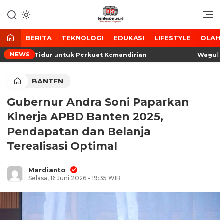
Lewati
ke
Media Tanggap Dan Akurat
BeritaSiber.co.id
konten
BERITA
TEKNOLOGI
EDUKASI
LIFESTYLE
OLA
NEWS
ahan Tidur untuk Perkuat Kemandirian
Wagub Bant
BANTEN
Gubernur Andra Soni Paparkan
Kinerja APBD Banten 2025,
Pendapatan dan Belanja
Terealisasi Optimal
Mardianto
Selasa, 16 Juni 2026 - 19:35 WIB