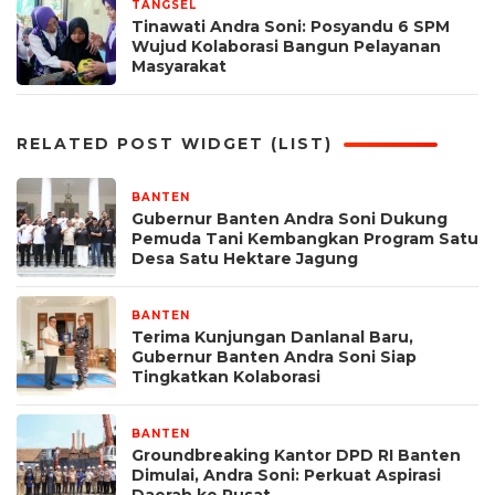
TANGSEL
4 hari yang lalu
Tinawati Andra Soni: Posyandu 6 SPM
Wujud Kolaborasi Bangun Pelayanan
Masyarakat
RELATED POST WIDGET (LIST)
BANTEN
3 hari yang lalu
Gubernur Banten Andra Soni Dukung
Pemuda Tani Kembangkan Program Satu
Desa Satu Hektare Jagung
BANTEN
3 hari yang lalu
Terima Kunjungan Danlanal Baru,
Gubernur Banten Andra Soni Siap
Tingkatkan Kolaborasi
BANTEN
3 hari yang lalu
Groundbreaking Kantor DPD RI Banten
Dimulai, Andra Soni: Perkuat Aspirasi
Daerah ke Pusat