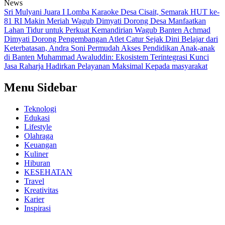
News
Sri Mulyani Juara I Lomba Karaoke Desa Cisait, Semarak HUT ke-
81 RI Makin Meriah
Wagub Dimyati Dorong Desa Manfaatkan
Lahan Tidur untuk Perkuat Kemandirian
Wagub Banten Achmad
Dimyati Dorong Pengembangan Atlet Catur Sejak Dini
Belajar dari
Keterbatasan, Andra Soni Permudah Akses Pendidikan Anak-anak
di Banten
Muhammad Awaluddin: Ekosistem Terintegrasi Kunci
Jasa Raharja Hadirkan Pelayanan Maksimal Kepada masyarakat
Menu Sidebar
Teknologi
Edukasi
Lifestyle
Olahraga
Keuangan
Kuliner
Hiburan
KESEHATAN
Travel
Kreativitas
Karier
Inspirasi