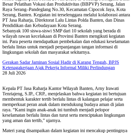
Besar Pelatihan Vokasi dan Produktivitas (BBPVP) Serang, Jalan
Raya Serang–Pandeglang No.30, Kecamatan Cipocok Jaya, Kota
Serang, Banten. Kegiatan ini terselenggara melalui kolaborasi antara
PT Jasa Raharja, Direktorat Lalu Lintas Polda Banten, dan Dinas
Pendidikan dan Kebudayaan Kota Serang.
Sebanyak 100 siswa-siswi SMP dari 10 sekolah yang berada di
wilayah rawan kecelakaan di Provinsi Banten mengikuti kegiatan
ini. Para peserta mendapatkan pembekalan dan edukasi keselamatan
berlalu lintas untuk menjadi perpanjangan tangan informasi di
lingkungan sekolah dan masyarakat sekitarnya.
Gerakan Sadar Jaminan Sosial Hadir di Karang Tengah, BPJS
Ketenagakerjaan Ajak Pekerja Informal Miliki Perlindungan
28 Juli 2026
Kepala PT Jasa Raharja Kantor Wilayah Banten, Arny Irawati
Tenriajeng, S.IP., CRP., menjelaskan bahwa kegiatan ini bertujuan
membentuk karakter tertib berlalu lintas di kalangan pelajar serta
memperkuat peran anak dalam mendukung budaya aman di jalan
raya. “Kami ingin anak-anak ini tumbuh menjadi pelopor
keselamatan berlalu lintas dan turut serta menciptakan lingkungan
yang aman dan tertib,” ujarnya.
Materi yang disampaikan dalam kegiatan ini mencakup pentingnya