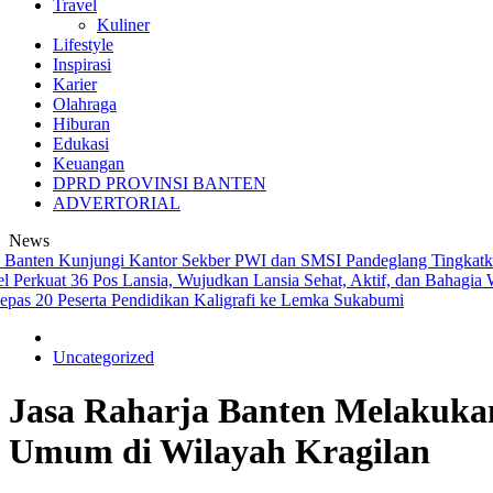
Travel
Kuliner
Lifestyle
Inspirasi
Karier
Olahraga
Hiburan
Edukasi
Keuangan
DPRD PROVINSI BANTEN
ADVERTORIAL
News
n Kunjungi Kantor Sekber PWI dan SMSI Pandeglang
Tingkatkan Ke
uat 36 Pos Lansia, Wujudkan Lansia Sehat, Aktif, dan Bahagia
Wagub 
20 Peserta Pendidikan Kaligrafi ke Lemka Sukabumi
Uncategorized
Jasa Raharja Banten Melakukan
Umum di Wilayah Kragilan