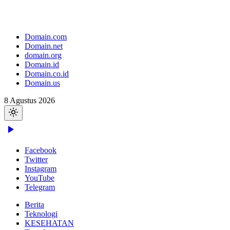
Domain.com
Domain.net
domain.org
Domain.id
Domain.co.id
Domain.us
8 Agustus 2026
Facebook
Twitter
Instagram
YouTube
Telegram
Berita
Teknologi
KESEHATAN