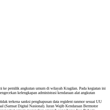
mi ke pemilik angkutan umum di wilayah Kragilan. Pada kegiatan ini
ngecekan kelengkapan administrasi kendaraan alat angkutan
dak terkena sanksi penghapusan data regident ranmor sesuai UU
gnal (Samsat Digital Nasional). Iuran Wajib Kendaraan Bermotor