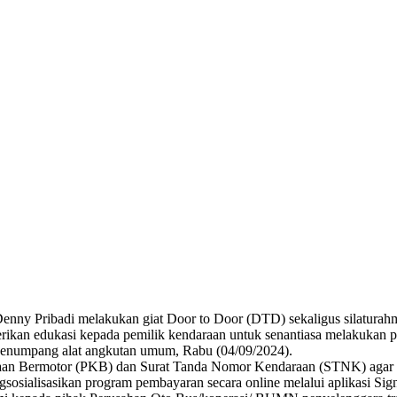
 Denny Pribadi melakukan giat Door to Door (DTD) sekaligus silaturah
kan edukasi kepada pemilik kendaraan untuk senantiasa melakukan pe
enumpang alat angkutan umum, Rabu (04/09/2024).
raan Bermotor (PKB) dan Surat Tanda Nomor Kendaraan (STNK) agar ti
gsosialisasikan program pembayaran secara online melalui aplikasi Si