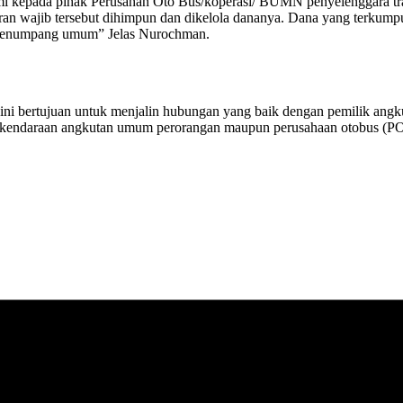
 kepada pihak Perusahan Oto Bus/koperasi/ BUMN penyelenggara tr
n wajib tersebut dihimpun dan dikelola dananya. Dana yang terkumpu
 penumpang umum” Jelas Nurochman.
ini bertujuan untuk menjalin hubungan yang baik dengan pemilik an
kendaraan angkutan umum perorangan maupun perusahaan otobus (PO)