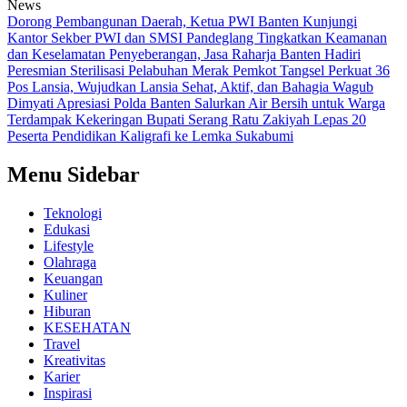
News
Dorong Pembangunan Daerah, Ketua PWI Banten Kunjungi
Kantor Sekber PWI dan SMSI Pandeglang
Tingkatkan Keamanan
dan Keselamatan Penyeberangan, Jasa Raharja Banten Hadiri
Peresmian Sterilisasi Pelabuhan Merak
Pemkot Tangsel Perkuat 36
Pos Lansia, Wujudkan Lansia Sehat, Aktif, dan Bahagia
Wagub
Dimyati Apresiasi Polda Banten Salurkan Air Bersih untuk Warga
Terdampak Kekeringan
Bupati Serang Ratu Zakiyah Lepas 20
Peserta Pendidikan Kaligrafi ke Lemka Sukabumi
Menu Sidebar
Teknologi
Edukasi
Lifestyle
Olahraga
Keuangan
Kuliner
Hiburan
KESEHATAN
Travel
Kreativitas
Karier
Inspirasi