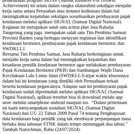
pelaksanaan program SIGAP (Samsat Inisiative For Growth
Achievement) ini selain dalam rangka silaturahmi sekaligus menjalin
kerja sama antara Perusahan atau instansi kedinasan dalam hal
meningkatkan kepatuhan sekaligus sosialisasikan pembayaran pajak
kendaraan melalui aplikasi SIGNAL (Samsat Digital Nasional).
Kegiatan ini merupakan salah satu action plan Jasa Raharja
Tangerang yang juga merupakan salah satu Tim Pembina Samsat
Provinsi Banten yang bertugas melayani registrasi dan identifikasi
kendaraan bermotor, pembayaran pajak kendaraan bermotor, dan
SWDKLLJ.
Bersama Tim Pembina Samsat, Jasa Raharja berkeinginan untuk
menjalin kerja sama dalam hal meningkatkan kepatuhan dan
kesadaran pemilik kendaraan bermotor agar melakukan pembayaran
Pajak Kendaraan Bermotor (PKB) dan Sumbangan Wajib Dana
Kecelakaan Lalu Lintas Jalan (SWDKLLJ) tepat waktu khususnya
dalam hal ini kendaraan yang dimiliki oleh Perusahaan terkait
beserta kendaraan pegawainya. Adapun saat ini pembayaran pajak
kendaraan sudah dipermudah melalui aplikasi SIGNAL (Samsat
Digital Nasional), aplikasi tersebut bisa di download melalu app
store melalui smartphone android maupun ios. “Dalam pertemuan
ini kami menyampaikan sosialiasi SIGNAL (Samsat Digital
Nasional) dan UU 22 Tahun 2009 Pasal 74 tentang Penghapusan
data kendaraan bagi pemilik yang tak membayar perpanjangan masa
berlaku lima tahunan STNK dalam tempo menunggak dua tahun.”
Tambah Nurochman, Rabu (24/07/2024).