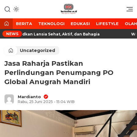
Lewati
ke
Media Tanggap Dan Akurat
BeritaSiber.co.id
konten
BERITA
TEKNOLOGI
EDUKASI
LIFESTYLE
OLA
NEWS
, Wujudkan Lansia Sehat, Aktif, dan Bahagia
Wagub 
Uncategorized
Jasa Raharja Pastikan
Perlindungan Penumpang PO
Global Anugrah Mandiri
Mardianto
Rabu, 25 Juni 2025 - 15:04 WIB