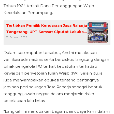
Tahun 1964 terkait Dana Pertanggungan Wajib
Kecelakaan Penumpang.
Tertibkan Pemilik Kendaraan Jasa Raharja
Tangerang, UPT Samsat Ciputat Lakukan
12 Februari 2026
Pendataan PKB di Kantung Parkir Stasiun
Sudimara
Dalam kesempatan tersebut, Andini melakukan
verifikasi administrasi serta berdiskusi langsung dengan
pihak pengelola PO terkait kepatuhan terhadap
kewajiban penyetoran Iuran Wajib (IW). Selain itu, ia
juga menyampaikan edukasi tentang pentingnya
jaminan perlindungan Jasa Raharja sebagai bentuk
tanggung jawab negara dalam menjamin risiko
kecelakaan lalu lintas.
“Langkah ini merupakan bagian dari upaya kami dalam