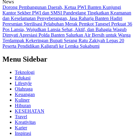
News
Dorong Pembangunan Daerah, Ketua PWI Banten Kunjungi
Kantor Sekber PWI dan SMSI Pandeglang
Tingkatkan Keamanan
dan Keselamatan Penyeberangan, Jasa Raharja Banten Hadiri
Peresmian Sterilisasi Pelabuhan Merak
Pemkot Tangsel Perkuat 36
Pos Lansia, Wujudkan Lansia Sehat, Aktif, dan Bahagia
Wagub
Dimyati Apresiasi Polda Banten Salurkan Air Bersih untuk Warga
Terdampak Kekeringan
Bupati Serang Ratu Zakiyah Lepas 20
Peserta Pendidikan Kaligrafi ke Lemka Sukabumi
Menu Sidebar
Teknologi
Edukasi
Lifestyle
Olahraga
Keuangan
Kuliner
Hiburan
KESEHATAN
Travel
Kreativitas
Karier
Inspirasi