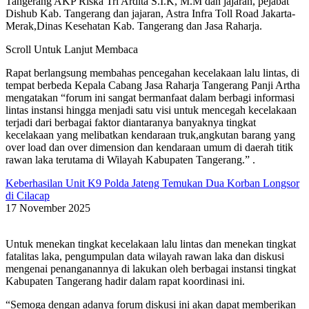
Tangerang AKP Riska Tri Ardita S.I.K, M.M dan jajaran, pejabat
Dishub Kab. Tangerang dan jajaran, Astra Infra Toll Road Jakarta-
Merak,Dinas Kesehatan Kab. Tangerang dan Jasa Raharja.
Scroll Untuk Lanjut Membaca
Rapat berlangsung membahas pencegahan kecelakaan lalu lintas, di
tempat berbeda Kepala Cabang Jasa Raharja Tangerang Panji Artha
mengatakan “forum ini sangat bermanfaat dalam berbagi informasi
lintas instansi hingga menjadi satu visi untuk mencegah kecelakaan
terjadi dari berbagai faktor diantaranya banyaknya tingkat
kecelakaan yang melibatkan kendaraan truk,angkutan barang yang
over load dan over dimension dan kendaraan umum di daerah titik
rawan laka terutama di Wilayah Kabupaten Tangerang.” .
Keberhasilan Unit K9 Polda Jateng Temukan Dua Korban Longsor
di Cilacap
17 November 2025
Untuk menekan tingkat kecelakaan lalu lintas dan menekan tingkat
fatalitas laka, pengumpulan data wilayah rawan laka dan diskusi
mengenai penanganannya di lakukan oleh berbagai instansi tingkat
Kabupaten Tangerang hadir dalam rapat koordinasi ini.
“Semoga dengan adanya forum diskusi ini akan dapat memberikan