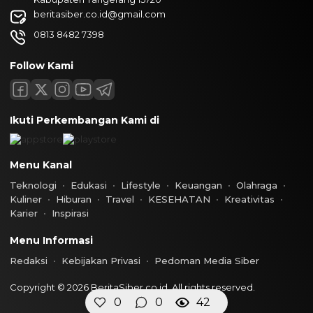
beritasiber.co.id@gmail.com
0813 8482 7398
Follow Kami
Ikuti Perkembangan Kami di
Menu Kanal
Teknologi
Edukasi
Lifestyle
Keuangan
Olahraga
Kuliner
Hiburan
Travel
KESEHATAN
Kreativitas
Karier
Inspirasi
Menu Informasi
Redaksi
Kebijakan Privasi
Pedoman Media Siber
Copyright © 2026 BeritaSiber.co.id. All rights reserved.
0
0
42