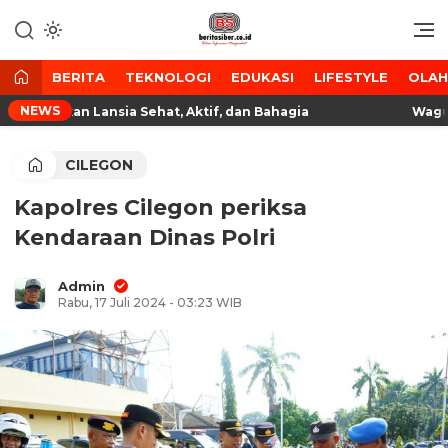
Lewati
ke
Media Tanggap Dan Akurat
BeritaSiber.co.id
konten
BERITA
TEKNOLOGI
EDUKASI
LIFESTYLE
OLA
NEWS
Wujudkan Lansia Sehat, Aktif, dan Bahagia
Wagub Di
CILEGON
Kapolres Cilegon periksa
Kendaraan Dinas Polri
Admin
Rabu, 17 Juli 2024 - 03:23 WIB