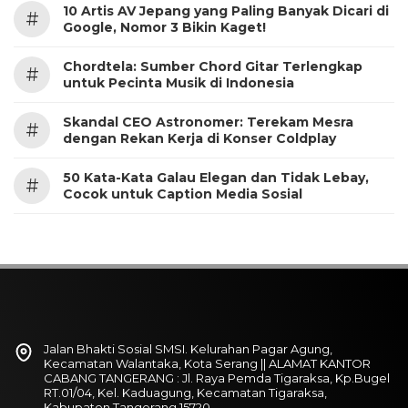
10 Artis AV Jepang yang Paling Banyak Dicari di
#
Google, Nomor 3 Bikin Kaget!
Chordtela: Sumber Chord Gitar Terlengkap
#
untuk Pecinta Musik di Indonesia
Skandal CEO Astronomer: Terekam Mesra
#
dengan Rekan Kerja di Konser Coldplay
50 Kata-Kata Galau Elegan dan Tidak Lebay,
#
Cocok untuk Caption Media Sosial
Jalan Bhakti Sosial SMSI. Kelurahan Pagar Agung,
Kecamatan Walantaka, Kota Serang || ALAMAT KANTOR
CABANG TANGERANG : Jl. Raya Pemda Tigaraksa, Kp.Bugel
RT.01/04, Kel. Kaduagung, Kecamatan Tigaraksa,
Kabupaten Tangerang 15720