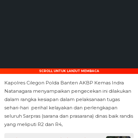
SCROLL UNTUK LANJUT MEMBACA
Kapolres Cilegon Polda Banten AKBP Kemas Indra
Natanagara menyampaikan pengecekan ini dilakukan
dalam rangka kesiapan dalam pelaksanaan tugas
sehari-hari perihal kelayakan dan perlengkapan
seluruh Sarpras (sarana dan prasarana) dinas baik randis
yang meliputi R2 dan R4,