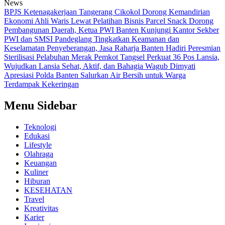
News
BPJS Ketenagakerjaan Tangerang Cikokol Dorong Kemandirian
Ekonomi Ahli Waris Lewat Pelatihan Bisnis Parcel Snack
Dorong
Pembangunan Daerah, Ketua PWI Banten Kunjungi Kantor Sekber
PWI dan SMSI Pandeglang
Tingkatkan Keamanan dan
Keselamatan Penyeberangan, Jasa Raharja Banten Hadiri Peresmian
Sterilisasi Pelabuhan Merak
Pemkot Tangsel Perkuat 36 Pos Lansia,
Wujudkan Lansia Sehat, Aktif, dan Bahagia
Wagub Dimyati
Apresiasi Polda Banten Salurkan Air Bersih untuk Warga
Terdampak Kekeringan
Menu Sidebar
Teknologi
Edukasi
Lifestyle
Olahraga
Keuangan
Kuliner
Hiburan
KESEHATAN
Travel
Kreativitas
Karier