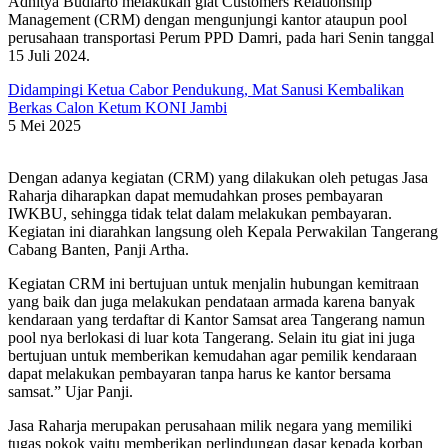
Adhitya Budiarto melakukan giat Customers Relationship
Management (CRM) dengan mengunjungi kantor ataupun pool
perusahaan transportasi Perum PPD Damri, pada hari Senin tanggal
15 Juli 2024.
Didampingi Ketua Cabor Pendukung, Mat Sanusi Kembalikan
Berkas Calon Ketum KONI Jambi
5 Mei 2025
Dengan adanya kegiatan (CRM) yang dilakukan oleh petugas Jasa
Raharja diharapkan dapat memudahkan proses pembayaran
IWKBU, sehingga tidak telat dalam melakukan pembayaran.
Kegiatan ini diarahkan langsung oleh Kepala Perwakilan Tangerang
Cabang Banten, Panji Artha.
Kegiatan CRM ini bertujuan untuk menjalin hubungan kemitraan
yang baik dan juga melakukan pendataan armada karena banyak
kendaraan yang terdaftar di Kantor Samsat area Tangerang namun
pool nya berlokasi di luar kota Tangerang. Selain itu giat ini juga
bertujuan untuk memberikan kemudahan agar pemilik kendaraan
dapat melakukan pembayaran tanpa harus ke kantor bersama
samsat.” Ujar Panji.
Jasa Raharja merupakan perusahaan milik negara yang memiliki
tugas pokok yaitu memberikan perlindungan dasar kepada korban