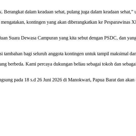
. Berangkat dalam keadaan sehat, pulang juga dalam keadaan sehat,” u
engatakan, kontingen yang akan diberangkatkan ke Pesparawinas XIV 
 Paduan Suara Dewasa Campuran yang kita sebut dengan PSDC, dan yang s
i tambahan bagi seluruh anggota kontingen untuk tampil maksimal dan
ng berbeda. Kami percaya dukungan beliau sebagai tokoh dan sebagai o
sung pada 18 s.d 26 Juni 2026 di Manokwari, Papua Barat dan akan dii