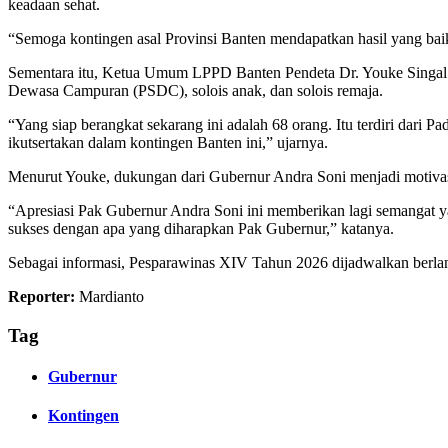
keadaan sehat.
“Semoga kontingen asal Provinsi Banten mendapatkan hasil yang baik
Sementara itu, Ketua Umum LPPD Banten Pendeta Dr. Youke Singal m
Dewasa Campuran (PSDC), solois anak, dan solois remaja.
“Yang siap berangkat sekarang ini adalah 68 orang. Itu terdiri dari
ikutsertakan dalam kontingen Banten ini,” ujarnya.
Menurut Youke, dukungan dari Gubernur Andra Soni menjadi motivas
“Apresiasi Pak Gubernur Andra Soni ini memberikan lagi semangat ya
sukses dengan apa yang diharapkan Pak Gubernur,” katanya.
Sebagai informasi, Pesparawinas XIV Tahun 2026 dijadwalkan berlang
Reporter:
Mardianto
Tag
Gubernur
Kontingen