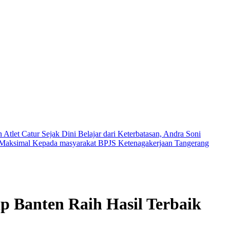
tlet Catur Sejak Dini
Belajar dari Keterbatasan, Andra Soni
n Maksimal Kepada masyarakat
BPJS Ketenagakerjaan Tangerang
p Banten Raih Hasil Terbaik