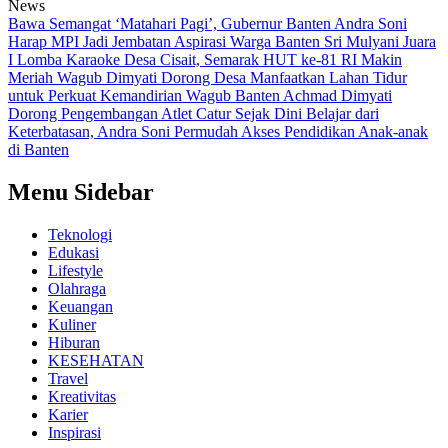
News
Bawa Semangat ‘Matahari Pagi’, Gubernur Banten Andra Soni
Harap MPI Jadi Jembatan Aspirasi Warga Banten
Sri Mulyani Juara
I Lomba Karaoke Desa Cisait, Semarak HUT ke-81 RI Makin
Meriah
Wagub Dimyati Dorong Desa Manfaatkan Lahan Tidur
untuk Perkuat Kemandirian
Wagub Banten Achmad Dimyati
Dorong Pengembangan Atlet Catur Sejak Dini
Belajar dari
Keterbatasan, Andra Soni Permudah Akses Pendidikan Anak-anak
di Banten
Menu Sidebar
Teknologi
Edukasi
Lifestyle
Olahraga
Keuangan
Kuliner
Hiburan
KESEHATAN
Travel
Kreativitas
Karier
Inspirasi