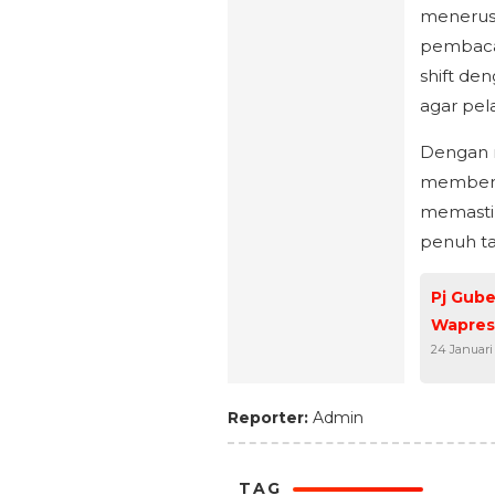
menerus 
pembaca
shift de
agar pel
Dengan r
memberik
memastik
penuh ta
Pj Gub
Wapres
24 Januari
Reporter:
Admin
TAG