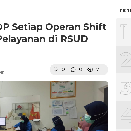
TER
1
 Setiap Operan Shift
 Pelayanan di RSUD
0
0
71
WIB