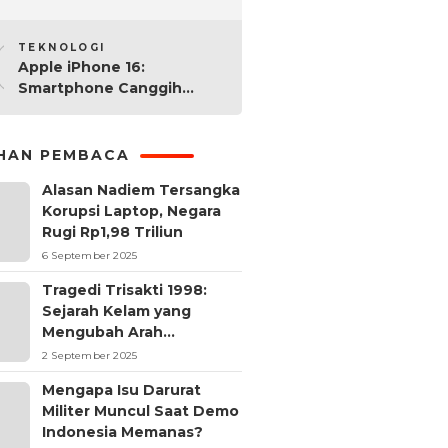
2025: Mana yang Paling
10
Worth It?
TEKNOLOGI
Apple iPhone 16:
Smartphone Canggih
dengan Performa Super di
2024
IHAN PEMBACA
Alasan Nadiem Tersangka
Korupsi Laptop, Negara
Rugi Rp1,98 Triliun
6 September 2025
Tragedi Trisakti 1998:
Sejarah Kelam yang
Mengubah Arah
Reformasi Indonesia
2 September 2025
Mengapa Isu Darurat
Militer Muncul Saat Demo
Indonesia Memanas?