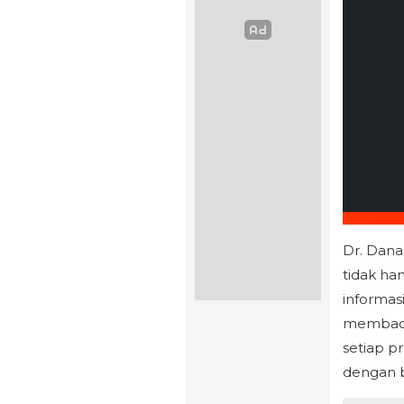
Dr. Dana
tidak h
informas
membaca 
setiap p
dengan b