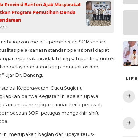
 Provinsi Banten Ajak Masyarakat
tkan Program Pemutihan Denda
Kendaraan
 2024
engharapkan melalui pembacaan SOP secara
, kualitas pelaksanaan standar operasional dapat
dengan optimal. Ini adalah langkah penting untuk
an pelayanan kami tetap berkualitas dan
,” ujar Dr. Danang.
LIF
nstalasi Keperawatan, Cucu Sugianti,
#
kapkan bahwa Kegiatan ini adalah upaya
jutan untuk menjaga standar kerja perawat.
pembacaan SOP, petugas mengakhiri shift
doa.
#
n ini merupakan bagian dari upaya terus-