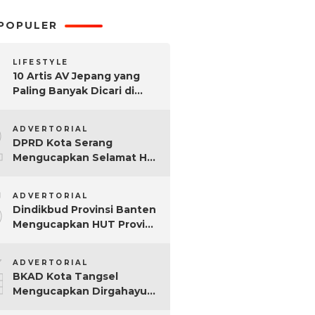
POPULER
LIFESTYLE
10 Artis AV Jepang yang
Paling Banyak Dicari di
Google, Nomor 3 Bikin
2
Kaget!
ADVERTORIAL
DPRD Kota Serang
Mengucapkan Selamat Hari
Sumpah Pemuda ke-97
3
Tahun
ADVERTORIAL
Dindikbud Provinsi Banten
Mengucapkan HUT Provinsi
Banten Ke-25 Tahun
4
ADVERTORIAL
BKAD Kota Tangsel
Mengucapkan Dirgahayu
Kota Tangsel ke-17 Tahun