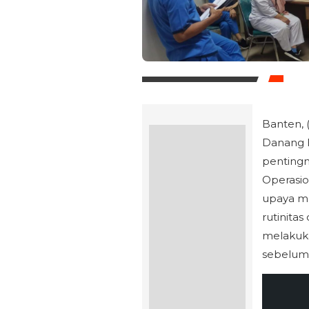
Banten, (
Danang 
pentingn
Operasio
upaya me
rutinitas
melakuka
sebelumn