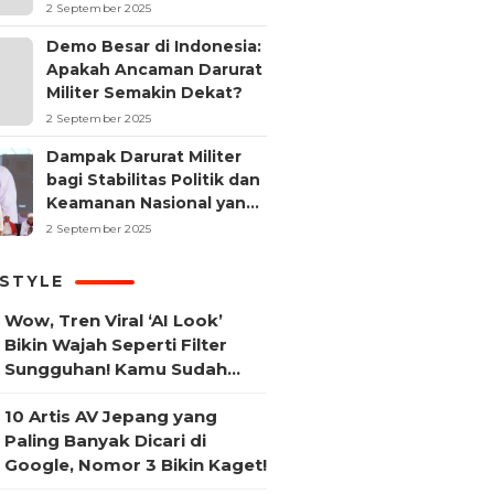
2 September 2025
Demo Besar di Indonesia:
Apakah Ancaman Darurat
Militer Semakin Dekat?
2 September 2025
Dampak Darurat Militer
bagi Stabilitas Politik dan
Keamanan Nasional yang
Sering Terlupakan
2 September 2025
ESTYLE
Wow, Tren Viral ‘AI Look’
Bikin Wajah Seperti Filter
Sungguhan! Kamu Sudah
Coba?
10 Artis AV Jepang yang
Paling Banyak Dicari di
Google, Nomor 3 Bikin Kaget!