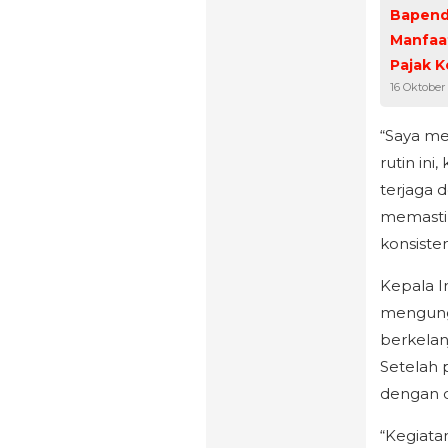
Bapenda
Manfaa
Pajak 
16 Oktober
“Saya m
rutin ini
terjaga 
memastik
konsisten
Kepala I
mengung
berkelan
Setelah 
dengan 
“Kegiata