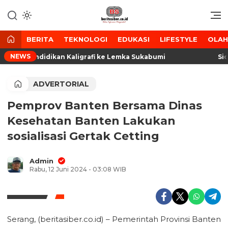
Lewati
ke
Media Tanggap Dan Akurat
BeritaSiber.co.id
konten
BERITA
TEKNOLOGI
EDUKASI
LIFESTYLE
OLA
NEWS
erta Pendidikan Kaligrafi ke Lemka Sukabumi
Sidak
ADVERTORIAL
Pemprov Banten Bersama Dinas
Kesehatan Banten Lakukan
sosialisasi Gertak Cetting
Admin
Rabu, 12 Juni 2024 - 03:08 WIB
Serang, (beritasiber.co.id) – Pemerintah Provinsi Banten