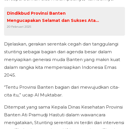
Dindikbud Provinsi Banten
Mengucapakan Selamat dan Sukses Atas
20 Februari 2025
Dilantikanya Gubernur dan Wakil
Gubernur Provinsi Banten
Dijelaskan, gerakan serentak cegah dan tanggulangi
stunting sebagai bagian dari agenda besar dalam
menyiapkan generasi muda Banten yang makin kuat
dalam rangka kita mempersiapkan Indonesia Emas
2045.
“Tentu Provinsi Banten bagian dari mewujudkan cita-
cita itu,” ucap Al Muktabar.
Ditempat yang sama Kepala Dinas Kesehatan Provinsi
Banten Ati Pramudji Hastuti dalam wawancara
mengatakan, Stunting serentak ini terdiri dari intervensi