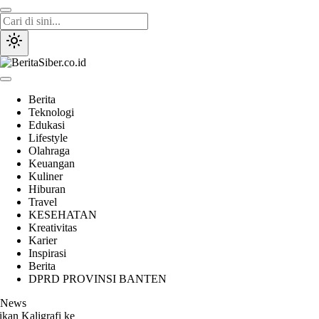
Lewati
ke
konten
BeritaSiber.co.id
Media Tanggap Dan Akurat
Berita
Teknologi
Edukasi
Lifestyle
Olahraga
Keuangan
Kuliner
Hiburan
Travel
KESEHATAN
Kreativitas
Karier
Inspirasi
Berita
DPRD PROVINSI BANTEN
News
Kaligrafi ke