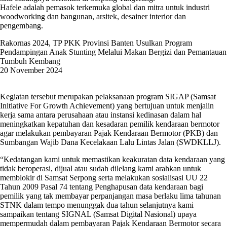
Hafele adalah pemasok terkemuka global dan mitra untuk industri
woodworking dan bangunan, arsitek, desainer interior dan
pengembang.
Rakornas 2024, TP PKK Provinsi Banten Usulkan Program
Pendampingan Anak Stunting Melalui Makan Bergizi dan Pemantauan
Tumbuh Kembang
20 November 2024
Kegiatan tersebut merupakan pelaksanaan program SIGAP (Samsat
Initiative For Growth Achievement) yang bertujuan untuk menjalin
kerja sama antara perusahaan atau instansi kedinasan dalam hal
meningkatkan kepatuhan dan kesadaran pemilik kendaraan bermotor
agar melakukan pembayaran Pajak Kendaraan Bermotor (PKB) dan
Sumbangan Wajib Dana Kecelakaan Lalu Lintas Jalan (SWDKLLJ).
“Kedatangan kami untuk memastikan keakuratan data kendaraan yang
tidak beroperasi, dijual atau sudah dilelang kami arahkan untuk
memblokir di Samsat Serpong serta melakukan sosialisasi UU 22
Tahun 2009 Pasal 74 tentang Penghapusan data kendaraan bagi
pemilik yang tak membayar perpanjangan masa berlaku lima tahunan
STNK dalam tempo menunggak dua tahun selanjutnya kami
sampaikan tentang SIGNAL (Samsat Digital Nasional) upaya
mempermudah dalam pembayaran Pajak Kendaraan Bermotor secara