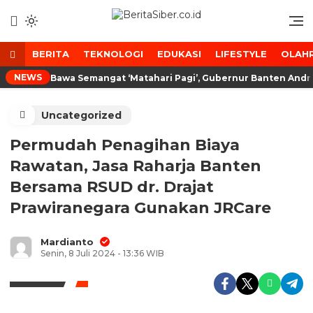
Lewati
ke
Media Tanggap Dan Akurat
BeritaSiber.co.id
konten
BERITA
TEKNOLOGI
EDUKASI
LIFESTYLE
OLAH
NEWS
Bawa Semangat ‘Matahari Pagi’, Gubernur Banten Andr
Uncategorized
Permudah Penagihan Biaya
Rawatan, Jasa Raharja Banten
Bersama RSUD dr. Drajat
Prawiranegara Gunakan JRCare
Mardianto
Senin, 8 Juli 2024 - 13:36 WIB