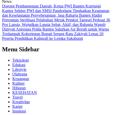
News
Dorong Pembangunan Daerah, Ketua PWI Banten Kunjungi
Kantor Sekber PWI dan SMSI Pandeglang
Tingkatkan Keamanan
dan Keselamatan Penyeberangan, Jasa Raharja Banten Hadiri
Peresmian Sterilisasi Pelabuhan Merak
Pemkot Tangsel Perkuat 36
Pos Lansia, Wujudkan Lansia Sehat, Aktif, dan Bahagia
Wagub
Dimyati Apresiasi Polda Banten Salurkan Air Bersih untuk Warga
Terdampak Kekeringan
Bupati Serang Ratu Zakiyah Lepas 20
Peserta Pendidikan Kaligrafi ke Lemka Sukabumi
Menu Sidebar
Teknologi
Edukasi
Lifestyle
Olahraga
Keuangan
Kuliner
Hiburan
KESEHATAN
Travel
Kreativitas
Karier
Inspirasi