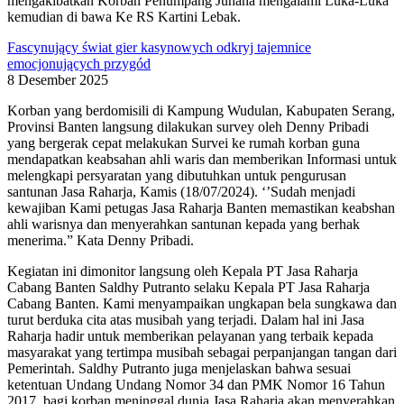
mengakibatkan Korban Penumpang Juhana mengalami Luka-Luka
kemudian di bawa Ke RS Kartini Lebak.
Fascynujący świat gier kasynowych odkryj tajemnice
emocjonujących przygód
8 Desember 2025
Korban yang berdomisili di Kampung Wudulan, Kabupaten Serang,
Provinsi Banten langsung dilakukan survey oleh Denny Pribadi
yang bergerak cepat melakukan Survei ke rumah korban guna
mendapatkan keabsahan ahli waris dan memberikan Informasi untuk
melengkapi persyaratan yang dibutuhkan untuk pengurusan
santunan Jasa Raharja, Kamis (18/07/2024). ‘’Sudah menjadi
kewajiban Kami petugas Jasa Raharja Banten memastikan keabshan
ahli warisnya dan menyerahkan santunan kepada yang berhak
menerima.” Kata Denny Pribadi.
Kegiatan ini dimonitor langsung oleh Kepala PT Jasa Raharja
Cabang Banten Saldhy Putranto selaku Kepala PT Jasa Raharja
Cabang Banten. Kami menyampaikan ungkapan bela sungkawa dan
turut berduka cita atas musibah yang terjadi. Dalam hal ini Jasa
Raharja hadir untuk memberikan pelayanan yang terbaik kepada
masyarakat yang tertimpa musibah sebagai perpanjangan tangan dari
Pemerintah. Saldhy Putranto juga menjelaskan bahwa sesuai
ketentuan Undang Undang Nomor 34 dan PMK Nomor 16 Tahun
2017, bagi korban meninggal dunia Jasa Raharja akan menyerahkan