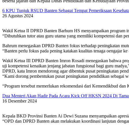
beserta jajaran dan Kepala Dinas Pendidikan dan Kebudayaan Provinsi
6 KPU Tunjuk RSUD Banten Sebagai Tempat Pemeriksaan Kesehata
26 Agustus 2024
Wakil Ketua II DPRD Banten Barhum HS menyampaikan program ini di
“Dibutuhkan tutor atau guru utama yang memiliki kompetensi dan p
Bahrum menegaskan DPRD Banten fokus terhadap peningkatan mutu p
“Banten perlu fokus pada pening katakan kualitas tenaga oengajar ke
Wakil Ketua III DPRD Banten Imron Rosadi menegaskan bahwa progr
uji kompetensi kenaikan jenjang jabatan fungsional bagi guru madya,
DPRD, kata Imron mendorong agar dibentuk pusat peningkatan pendi
“Kami dorong pembentukan pusat peningkatan pendidikan sebagai wa
“Program tersebut memerlukan rekomendasi dari Kemendikbud dan K
Dua Menteri Akan Hadir Pada Acara Kick Off HKSN 2024 Di Tama
16 Desember 2024
Kepala BKD Provinsi Banten Ai Dewi Suzana menyampaikan apresias
“OPD dan DPRD Banten akan melakukan koordinasi lanjutan dengan