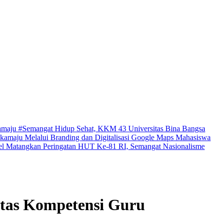
kamaju
#Semangat Hidup Sehat, KKM 43 Universitas Bina Bangsa
amaju Melalui Branding dan Digitalisasi Google Maps
Mahasiswa
el Matangkan Peringatan HUT Ke-81 RI, Semangat Nasionalisme
tas Kompetensi Guru