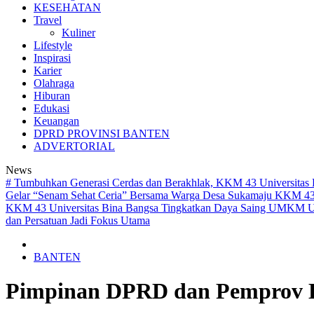
KESEHATAN
Travel
Kuliner
Lifestyle
Inspirasi
Karier
Olahraga
Hiburan
Edukasi
Keuangan
DPRD PROVINSI BANTEN
ADVERTORIAL
News
# Tumbuhkan Generasi Cerdas dan Berakhlak, KKM 43 Universitas 
Gelar “Senam Sehat Ceria” Bersama Warga Desa Sukamaju
KKM 43 U
KKM 43 Universitas Bina Bangsa Tingkatkan Daya Saing UMKM UD 
dan Persatuan Jadi Fokus Utama
BANTEN
Pimpinan DPRD dan Pemprov B