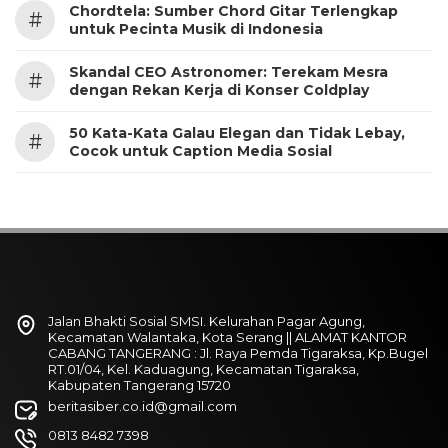
Chordtela: Sumber Chord Gitar Terlengkap
#
untuk Pecinta Musik di Indonesia
Skandal CEO Astronomer: Terekam Mesra
#
dengan Rekan Kerja di Konser Coldplay
50 Kata-Kata Galau Elegan dan Tidak Lebay,
#
Cocok untuk Caption Media Sosial
Jalan Bhakti Sosial SMSI. Kelurahan Pagar Agung,
Kecamatan Walantaka, Kota Serang || ALAMAT KANTOR
CABANG TANGERANG : Jl. Raya Pemda Tigaraksa, Kp.Bugel
RT.01/04, Kel. Kaduagung, Kecamatan Tigaraksa,
Kabupaten Tangerang 15720
beritasiber.co.id@gmail.com
0813 8482 7398