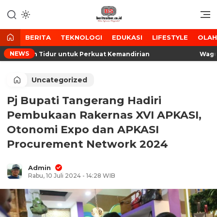
Lewati
ke
Media Tanggap Dan Akurat
BeritaSiber.co.id
konten
BERITA
TEKNOLOGI
EDUKASI
LIFESTYLE
OLA
NEWS
 Lahan Tidur untuk Perkuat Kemandirian
Wagub Ba
Uncategorized
Pj Bupati Tangerang Hadiri
Pembukaan Rakernas XVI APKASI,
Otonomi Expo dan APKASI
Procurement Network 2024
Admin
Rabu, 10 Juli 2024 - 14:28 WIB