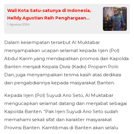
Wali Kota Satu-satunya di Indonesia,
Helldy Agustian Raih Penghargaan
1 Agustus 2024
Liputan6.com Sebagai Tokoh Inspiratif
Penggerak Kemajuan SDM dan
Pendidikan Transformatif
Dalam kesempatan tersebut Al Muktabar
menyampaikan ucapan selamat kepada Irjen (Pol)
Abdul Karim yang mendapatkan promosi dari Kapolda
Banten menjadi Kepala Divisi (Kadiv) Propam Polri.
Dan, juga menyampaikan terima kasih atas dedikasi
dan pengabdiannya kepada masyarakat Banten.
Kepada Irjen (Pol) Suyudi Ario Seto, Al Muktabar
mengucapkan selamat datang dan menjabat sebagai
Kapolda Banten. “Pak Irjen Suyudi Ario Seto sudah
memahami sekali sifat dan karakter masyarakat
Provinsi Banten. Kamtibmas di Banten akan selalu