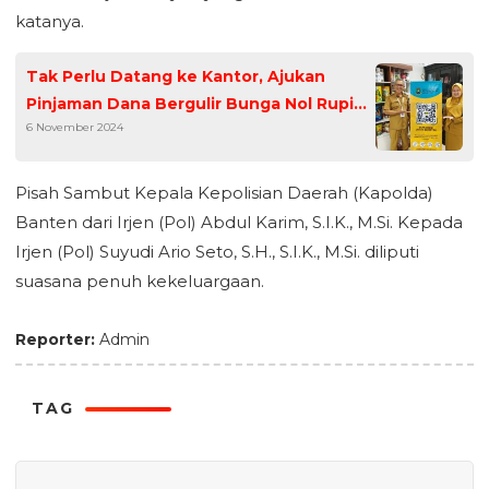
katanya.
Tak Perlu Datang ke Kantor, Ajukan
Pinjaman Dana Bergulir Bunga Nol Rupiah
6 November 2024
Bisa dari Ponsel
Pisah Sambut Kepala Kepolisian Daerah (Kapolda)
Banten dari Irjen (Pol) Abdul Karim, S.I.K., M.Si. Kepada
Irjen (Pol) Suyudi Ario Seto, S.H., S.I.K., M.Si. diliputi
suasana penuh kekeluargaan.
Reporter:
Admin
TAG