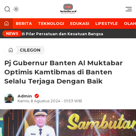
Lewati
ke
Media Tanggap Dan Akurat
BeritaSiber.co.id
konten
BERITA
TEKNOLOGI
EDUKASI
LIFESTYLE
OLA
NEWS
arap Jadi Pilar Persatuan dan Kesatuan Bangsa
Bawa
CILEGON
Pj Gubernur Banten Al Muktabar
Optimis Kamtibmas di Banten
Selalu Terjaga Dengan Baik
Admin
Kamis, 8 Agustus 2024 - 01:53 WIB