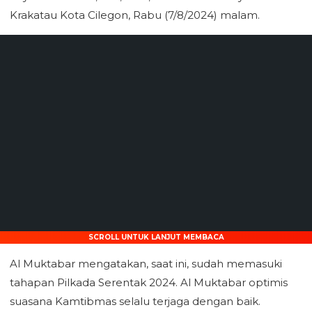
Krakatau Kota Cilegon, Rabu (7/8/2024) malam.
SCROLL UNTUK LANJUT MEMBACA
Al Muktabar mengatakan, saat ini, sudah memasuki
tahapan Pilkada Serentak 2024. Al Muktabar optimis
suasana Kamtibmas selalu terjaga dengan baik.