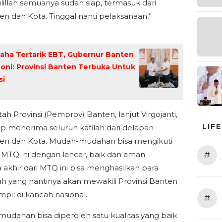
illah semuanya sudah siap, termasuk dari
n dan Kota. Tinggal nanti pelaksanaan,”
.
aha Tertarik EBT, Gubernur Banten
oni: Provinsi Banten Terbuka Untuk
si
ah Provinsi (Pemprov) Banten, lanjut Virgojanti,
LIF
ap menerima seluruh kafilah dari delapan
en dan Kota. Mudah-mudahan bisa mengikuti
#
 MTQ ini dengan lancar, baik dan aman.
 akhir dari MTQ ini bisa menghasilkan para
iah yang nantinya akan mewakili Provinsi Banten
mpil di kancah nasional.
#
udahan bisa diperoleh satu kualitas yang baik