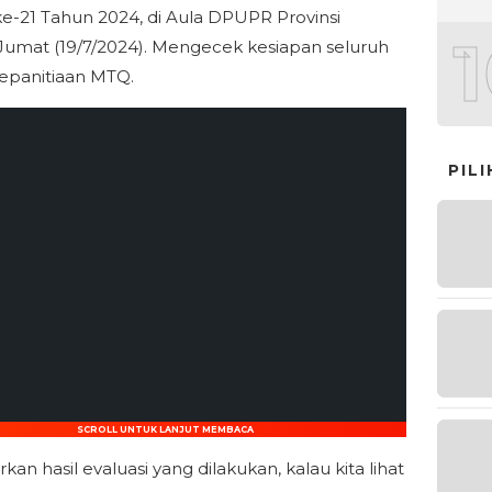
e-21 Tahun 2024, di Aula DPUPR Provinsi
Jumat (19/7/2024). Mengecek kesiapan seluruh
epanitiaan MTQ.
PIL
SCROLL UNTUK LANJUT MEMBACA
kan hasil evaluasi yang dilakukan, kalau kita lihat