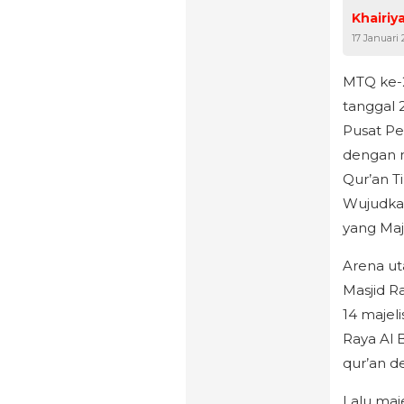
Khairiy
17 Januari 
MTQ ke-2
tanggal 
Pusat Pe
dengan m
Qur’an T
Wujudkan
yang Maj
Arena ut
Masjid R
14 majel
Raya Al 
qur’an de
Lalu maj