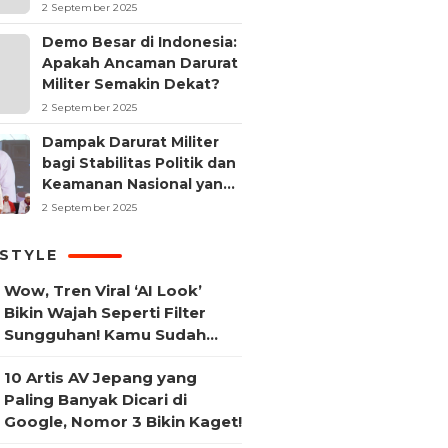
2 September 2025
Demo Besar di Indonesia:
Apakah Ancaman Darurat
Militer Semakin Dekat?
2 September 2025
Dampak Darurat Militer
bagi Stabilitas Politik dan
Keamanan Nasional yang
Sering Terlupakan
2 September 2025
ESTYLE
Wow, Tren Viral ‘AI Look’
Bikin Wajah Seperti Filter
Sungguhan! Kamu Sudah
Coba?
10 Artis AV Jepang yang
Paling Banyak Dicari di
Google, Nomor 3 Bikin Kaget!