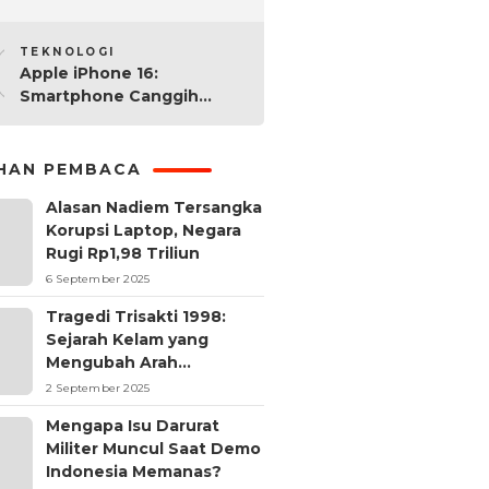
2025: Mana yang Paling
10
Worth It?
TEKNOLOGI
Apple iPhone 16:
Smartphone Canggih
dengan Performa Super di
2024
IHAN PEMBACA
Alasan Nadiem Tersangka
Korupsi Laptop, Negara
Rugi Rp1,98 Triliun
6 September 2025
Tragedi Trisakti 1998:
Sejarah Kelam yang
Mengubah Arah
Reformasi Indonesia
2 September 2025
Mengapa Isu Darurat
Militer Muncul Saat Demo
Indonesia Memanas?