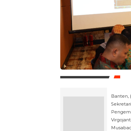
Banten, (
Sekreta
Pengemba
Virgojan
Musabaqa