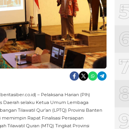
beritasiber.co.id) – Pelaksana Harian (Plh)
ris Daerah selaku Ketua Umum Lembaga
ngan Tilawatil Qur’an (LPTQ) Provinsi Banten
ti memimpin Rapat Finalisasi Persiapan
h Tilawatil Quran (MTQ) Tingkat Provinsi