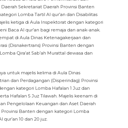
Daerah Sekretariat Daerah Provinsi Banten
ategori Lomba Tartil Al qur’an dan Disabilitas
jelis ketiga di Aula Inspektorat dengan kategori
ni Baca Al qur’an bagi remaja dan anak-anak.
eempat di Aula Dinas Ketenagakerjaan dan
rasi (Disnakertrans) Provinsi Banten dengan
 Lomba Qira’at Sab’ah Murattal dewasa dan
nya untuk majelis kelima di Aula Dinas
trian dan Perdagangan (Disperindag) Provinsi
engan kategori Lomba Hafalan 1 Juz dan
serta Hafalan 5 Juz Tilawah. Majelis keenam di
dan Pengelolaan Keuangan dan Aset Daerah
Provinsi Banten dengan kategori Lomba
l qur’an 10 dan 20 juz.