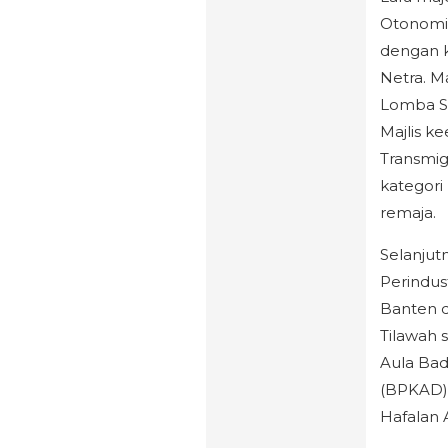
Otonomi 
dengan k
Netra. Ma
Lomba Se
Majlis k
Transmig
kategori
remaja.
Selanjut
Perindus
Banten d
Tilawah 
Aula Ba
(BPKAD) 
Hafalan A