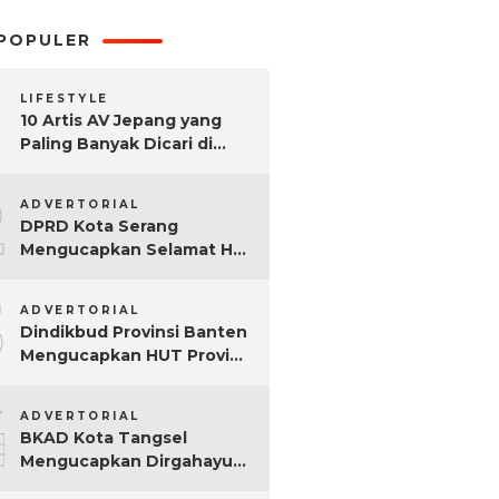
POPULER
LIFESTYLE
10 Artis AV Jepang yang
Paling Banyak Dicari di
Google, Nomor 3 Bikin
2
Kaget!
ADVERTORIAL
DPRD Kota Serang
Mengucapkan Selamat Hari
Sumpah Pemuda ke-97
3
Tahun
ADVERTORIAL
Dindikbud Provinsi Banten
Mengucapkan HUT Provinsi
Banten Ke-25 Tahun
4
ADVERTORIAL
BKAD Kota Tangsel
Mengucapkan Dirgahayu
Kota Tangsel ke-17 Tahun