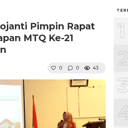
TER
1
gojanti Pimpin Rapat
iapan MTQ Ke-21
en
0
0
43