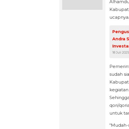
Alhamdul
Kabupate
ucapnya
Pengus
Andra S
Investa
18 Juli 2025
Pemerint
sudah si
Kabupat
kegiatan
Sehingga
qori/qor
untuk ta
“Mudah-m