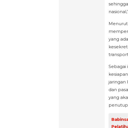
sehingga
nasional
Menurut 
mempersi
yang ada
kesekret
transport
Sebagai 
kesiapan
jaringan 
dan pas
yang aka
penutup
Babinsa
Pelatih