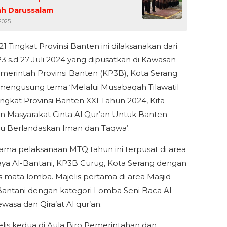
ah Darussalam
2025
1 Tingkat Provinsi Banten ini dilaksanakan dari
23 s.d 27 Juli 2024 yang dipusatkan di Kawasan
merintah Provinsi Banten (KP3B), Kota Serang
engusung tema ‘Melalui Musabaqah Tilawatil
ingkat Provinsi Banten XXI Tahun 2024, Kita
 Masyarakat Cinta Al Qur’an Untuk Banten
u Berlandaskan Iman dan Taqwa’.
ama pelaksanaan MTQ tahun ini terpusat di area
aya Al-Bantani, KP3B Curug, Kota Serang dengan
is mata lomba. Majelis pertama di area Masjid
Bantani dengan kategori Lomba Seni Baca Al
wasa dan Qira’at Al qur’an.
elis kedua di Aula Biro Pemerintahan dan