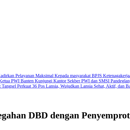
Hadirkan Pelayanan Maksimal Kepada masyarakat
BPJS Ketenagakerja
Ketua PWI Banten Kunjungi Kantor Sekber PWI dan SMSI Pandegla
 Tangsel Perkuat 36 Pos Lansia, Wujudkan Lansia Sehat, Aktif, dan B
cegahan DBD dengan Penyempro