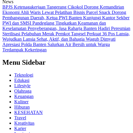
News
BPJS Ketenagakerjaan Tangerang Cikokol Dorong Kemandirian
Ekonomi Ahli Waris Lewat Pelatihan Bisnis Parcel Snack
Dorong
Pembangunan Daerah, Ketua PWI Banten Kunjungi Kantor Sekber
PWI dan SMSI Pandeglang
Tingkatkan Keamanan dan
Keselamatan Penyeberangan, Jasa Raharja Banten Hadiri Peresmian
Sterilisasi Pelabuhan Merak
Pemkot Tangsel Perkuat 36 Pos Lansia,
Wujudkan Lansia Sehat, Aktif, dan Bahagia
Wagub Dimyati
Apresiasi Polda Banten Salurkan Air Bersih untuk Warga
Terdampak Kekeringan
Menu Sidebar
Teknologi
Edukasi
Lifestyle
Olahraga
Keuangan
Kuliner
Hiburan
KESEHATAN
Travel
Kreativitas
Karier