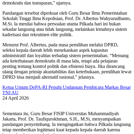
demokratis dan transparan,” ujarnya.
Pandangan tersebut diperkuat oleh Guru Besar Ilmu Pemerintahan
Sekolah Tinggi Ilmu Kepolisian, Prof. Dr. Albertus Wahyurudhanto,
M.Si. Ia menilai bahwa persoalan utama Pilkada hari ini bukan
sekadar langsung atau tidak langsung, melainkan lemahnya sistem
kaderisasi dan rekrutmen elite politik.
Menurut Prof. Albertus, pada masa pemilihan melalui DPRD,
seleksi kepala daerah lebih menekankan aspek kapasitas
administratif dan loyalitas terhadap sistem pemerintahan. “Memang
ada keterbatasan demokratis di masa lalu, tetapi ada pelajaran
penting tentang kontrol politik dan efisiensi biaya. Jika dirancang
ulang dengan prinsip akuntabilitas dan keterbukaan, pemilihan lewat
DPRD bisa menjadi alternatif rasional,” jelasnya.
Ketua Umum DePA-RI Penuhi Undangan Pembicara Markas Besar
TNI AU
24 April 2026
Sementara itu, Guru Besar FISIP Universitas Muhammadiyah
Jakarta, Prof. Dr. Taufiqurokhman, S.H., M.Si, menyampaikan
pandangan penyeimbang. Ia mengingatkan bahwa Pilkada langsung
tetap memberikan legitimasi kuat kepada kepala daerah karena