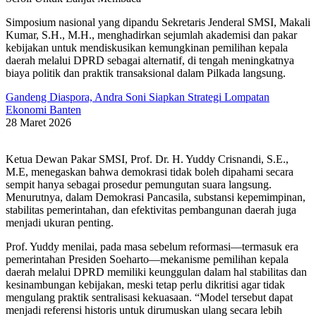
Simposium nasional yang dipandu Sekretaris Jenderal SMSI, Makali
Kumar, S.H., M.H., menghadirkan sejumlah akademisi dan pakar
kebijakan untuk mendiskusikan kemungkinan pemilihan kepala
daerah melalui DPRD sebagai alternatif, di tengah meningkatnya
biaya politik dan praktik transaksional dalam Pilkada langsung.
Gandeng Diaspora, Andra Soni Siapkan Strategi Lompatan
Ekonomi Banten
28 Maret 2026
Ketua Dewan Pakar SMSI, Prof. Dr. H. Yuddy Crisnandi, S.E.,
M.E, menegaskan bahwa demokrasi tidak boleh dipahami secara
sempit hanya sebagai prosedur pemungutan suara langsung.
Menurutnya, dalam Demokrasi Pancasila, substansi kepemimpinan,
stabilitas pemerintahan, dan efektivitas pembangunan daerah juga
menjadi ukuran penting.
Prof. Yuddy menilai, pada masa sebelum reformasi—termasuk era
pemerintahan Presiden Soeharto—mekanisme pemilihan kepala
daerah melalui DPRD memiliki keunggulan dalam hal stabilitas dan
kesinambungan kebijakan, meski tetap perlu dikritisi agar tidak
mengulang praktik sentralisasi kekuasaan. “Model tersebut dapat
menjadi referensi historis untuk dirumuskan ulang secara lebih