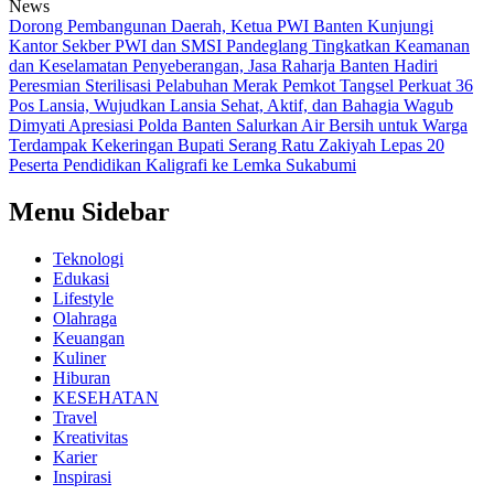
News
Dorong Pembangunan Daerah, Ketua PWI Banten Kunjungi
Kantor Sekber PWI dan SMSI Pandeglang
Tingkatkan Keamanan
dan Keselamatan Penyeberangan, Jasa Raharja Banten Hadiri
Peresmian Sterilisasi Pelabuhan Merak
Pemkot Tangsel Perkuat 36
Pos Lansia, Wujudkan Lansia Sehat, Aktif, dan Bahagia
Wagub
Dimyati Apresiasi Polda Banten Salurkan Air Bersih untuk Warga
Terdampak Kekeringan
Bupati Serang Ratu Zakiyah Lepas 20
Peserta Pendidikan Kaligrafi ke Lemka Sukabumi
Menu Sidebar
Teknologi
Edukasi
Lifestyle
Olahraga
Keuangan
Kuliner
Hiburan
KESEHATAN
Travel
Kreativitas
Karier
Inspirasi