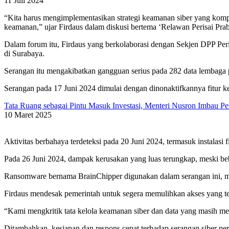
11 Juli 2024
“Kita harus mengimplementasikan strategi keamanan siber yang kompreh
keamanan,” ujar Firdaus dalam diskusi bertema ‘Relawan Perisai P
Dalam forum itu, Firdaus yang berkolaborasi dengan Sekjen DPP P
di Surabaya.
Serangan itu mengakibatkan gangguan serius pada 282 data lembaga 
Serangan pada 17 Juni 2024 dimulai dengan dinonaktifkannya fitur
Tata Ruang sebagai Pintu Masuk Investasi, Menteri Nusron Imbau
10 Maret 2025
Aktivitas berbahaya terdeteksi pada 20 Juni 2024, termasuk instalasi 
Pada 26 Juni 2024, dampak kerusakan yang luas terungkap, meski beb
Ransomware bernama BrainChipper digunakan dalam serangan ini, mem
Firdaus mendesak pemerintah untuk segera memulihkan akses yang t
“Kami mengkritik tata kelola keamanan siber dan data yang masih me
Ditambahkan, kesiapan dan respons cepat terhadap serangan siber perl