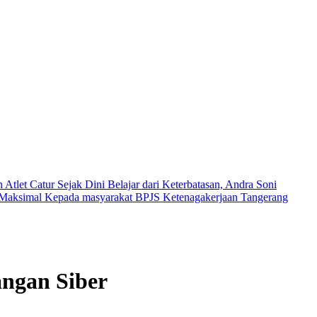
tlet Catur Sejak Dini
Belajar dari Keterbatasan, Andra Soni
n Maksimal Kepada masyarakat
BPJS Ketenagakerjaan Tangerang
ngan Siber