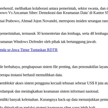
ensif, melibatkan kolaborasi antara pemerintah, sektor swasta, dan ma
rabowo Vs Ancaman Siber: Demokrasi dan Keamanan Data’ di Kantor SM
erisai Prabowo, Ahmad Jojon Novandri, merespons insiden serangan 
pemerintahan, termasuk 30 kementerian dan lembaga, serta 48 lembaga
 keamanan Windows Defender oleh pihak tak bertanggung jawab.
 Pemda se-Jawa Timur Tuntaskan RDTR
file berbahaya, penghapusan sistem file penting, dan penonaktifan layan
erapa instansi berhasil memulihkan data.
blokir akses sistem pengguna kecuali tebusan sebesar US$ 8 juta ata
erdampak dan meningkatkan keamanan sistem informasi nasional.
miliki banyak kelemahan. Kurangnya back-up data menunjukkan pemerin
u ditingkatkan melalui strategi keamanan siber yang lebih baik.