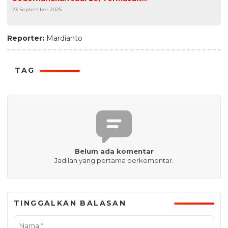
23 September 2025
Pencabutan Permenpora No. 14 tahun
2024
Reporter:
Mardianto
TAG
Belum ada komentar
Jadilah yang pertama berkomentar.
TINGGALKAN BALASAN