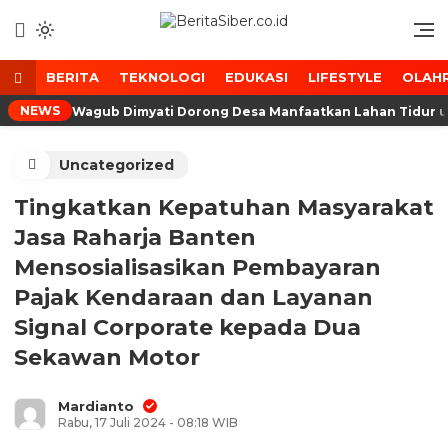
Lewati
ke
Media Tanggap Dan Akurat
BeritaSiber.co.id
konten
BERITA
TEKNOLOGI
EDUKASI
LIFESTYLE
OLAH
NEWS
Wagub Dimyati Dorong Desa Manfaatkan Lahan Tidur 
Uncategorized
Tingkatkan Kepatuhan Masyarakat
Jasa Raharja Banten
Mensosialisasikan Pembayaran
Pajak Kendaraan dan Layanan
Signal Corporate kepada Dua
Sekawan Motor
Mardianto
Rabu, 17 Juli 2024 - 08:18 WIB