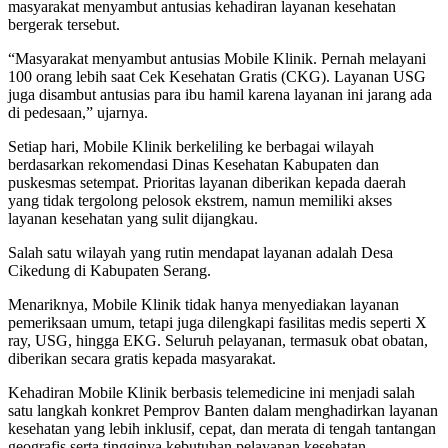
masyarakat menyambut antusias kehadiran layanan kesehatan
bergerak tersebut.
“Masyarakat menyambut antusias Mobile Klinik. Pernah melayani
100 orang lebih saat Cek Kesehatan Gratis (CKG). Layanan USG
juga disambut antusias para ibu hamil karena layanan ini jarang ada
di pedesaan,” ujarnya.
Setiap hari, Mobile Klinik berkeliling ke berbagai wilayah
berdasarkan rekomendasi Dinas Kesehatan Kabupaten dan
puskesmas setempat. Prioritas layanan diberikan kepada daerah
yang tidak tergolong pelosok ekstrem, namun memiliki akses
layanan kesehatan yang sulit dijangkau.
Salah satu wilayah yang rutin mendapat layanan adalah Desa
Cikedung di Kabupaten Serang.
Menariknya, Mobile Klinik tidak hanya menyediakan layanan
pemeriksaan umum, tetapi juga dilengkapi fasilitas medis seperti X
ray, USG, hingga EKG. Seluruh pelayanan, termasuk obat obatan,
diberikan secara gratis kepada masyarakat.
Kehadiran Mobile Klinik berbasis telemedicine ini menjadi salah
satu langkah konkret Pemprov Banten dalam menghadirkan layanan
kesehatan yang lebih inklusif, cepat, dan merata di tengah tantangan
geografis serta tingginya kebutuhan pelayanan kesehatan