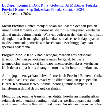
Di Depan Komisi II DPR RI, Pj Gubernur Al Muktabar Tegaskan
Provinsi Banten Siap Sukseskan Pilkada Serentak 2024
13 November 2024
Meski Provinsi Banten menjadi salah satu daerah dengan jumlah
rumah sakit terbanyak di Indonesia, distribusi pelayanan kesehatan
dinilai masih belum merata. Wilayah pedesaan dan daerah yang sulit
dijangkau masih menghadapi keterbatasan akses terhadap layanan
medis, termasuk pemeriksaan kesehatan dasar hingga layanan
spesialis sederhana.
Program Mobile Klinik hadir sebagai jawaban atas persoalan
tersebut. Dengan pendekatan layanan bergerak berbasis
telemedicine, masyarakat kini dapat memperoleh akses kesehatan
lebih dekat tanpa harus datang ke rumah sakit besar di perkotaan.
Andra juga menegaskan bahwa Pemerintah Provinsi Banten terbuka
terhadap hasil riset dan inovasi yang dikembangkan para peneliti
BRIN. Kolaborasi tersebut dinilai penting untuk memperkuat
transformasi digital di bidang kesehatan.
Menurutnya, seminar transformasi digital kesehatan menghasilkan
sejumlah rekomendasi penting, mulai dari perlindungan data medis
pasien, peningkatan literasi digital tenaga kesehatan dan masyarakat,