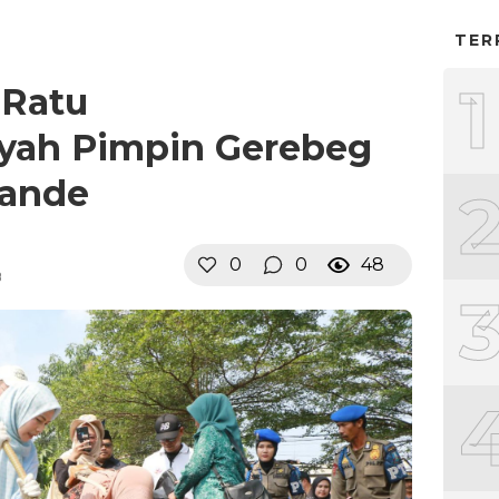
TER
1
 Ratu
yah Pimpin Gerebeg
kande
0
0
48
B