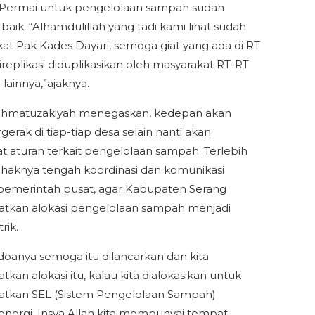
 Permai untuk pengelolaan sampah sudah
baik. “Alhamdulillah yang tadi kami lihat sudah
kat Pak Kades Dayari, semoga giat yang ada di RT
ireplikasi diduplikasikan oleh masyarakat RT-RT
lainnya,”ajaknya.
chmatuzakiyah menegaskan, kedepan akan
gerak di tiap-tiap desa selain nanti akan
aturan terkait pengelolaan sampah. Terlebih
 pihaknya tengah koordinasi dan komunikasi
emerintah pusat, agar Kabupaten Serang
tkan alokasi pengelolaan sampah menjadi
trik.
oanya semoga itu dilancarkan dan kita
kan alokasi itu, kalau kita dialokasikan untuk
tkan SEL (Sistem Pengelolaan Sampah)
energi, Insya Allah kita mempunyai tempat