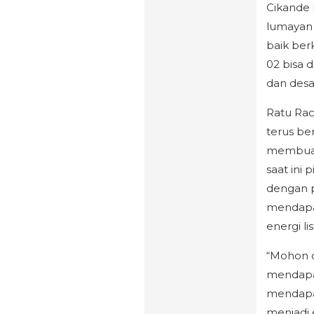
Cikande
lumayan 
baik ber
02 bisa d
dan desa 
Ratu Ra
terus ber
membuat 
saat ini
dengan p
mendapa
energi lis
“Mohon d
mendapat
mendapa
menjadi 