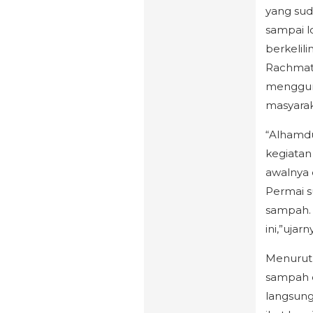
yang sud
sampai 
berkelil
Rachmat
mengguna
masyarak
“Alhamdu
kegiatan
awalnya 
Permai s
sampah. 
ini,”ujar
Menurut
sampah d
langsung 