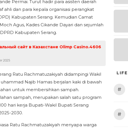
ande Permai. Turut hadir para asisten daerah
taf ahli dan para kepala organisasi perangkat
(OPD) Kabupaten Serang. Kemudian Camat
Moch Agus, Kades Cikande Dayari dan sejumlah
 DPRD Kabupaten Serang.
льный сайт в Казахстане Olimp Casino.4606
er 2025
LIF
erang Ratu Rachmatuzakiyah didampingi Wakil
uhammad Najib Hamas berjalan kaki di bawah
#
tahari untuk membersihkan sampah.
lahan sampah, merupakan salah satu program
 100 hari kerja Bupati-Wakil Bupati Serang
2025-2030.
#
biasa Ratu Rachmatuzakiyah menyapa warga