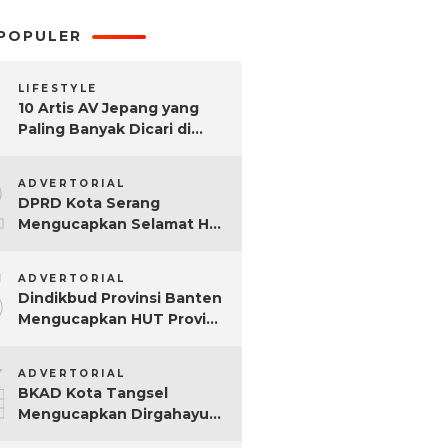
POPULER
LIFESTYLE
10 Artis AV Jepang yang
Paling Banyak Dicari di
Google, Nomor 3 Bikin
2
Kaget!
ADVERTORIAL
DPRD Kota Serang
Mengucapkan Selamat Hari
Sumpah Pemuda ke-97
3
Tahun
ADVERTORIAL
Dindikbud Provinsi Banten
Mengucapkan HUT Provinsi
Banten Ke-25 Tahun
4
ADVERTORIAL
BKAD Kota Tangsel
Mengucapkan Dirgahayu
Kota Tangsel ke-17 Tahun