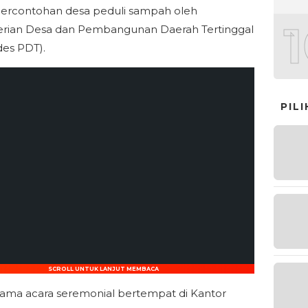
ercontohan desa peduli sampah oleh
rian Desa dan Pembangunan Daerah Tertinggal
es PDT).
PIL
SCROLL UNTUK LANJUT MEMBACA
rtama acara seremonial bertempat di Kantor