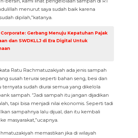
sih-bersih, kami lihat pengelolaan sampah di RT
dulillah menurut saya sudah baik karena
udah dipilah,”katanya.
 Corporate: Gerbang Menuju Kepatuhan Pajak
an dan SWDKLLJ di Era Digital Untuk
haan
kata Ratu Rachmatuzakiyah ada jenis sampah
yang susah terurai seperti bahan seng, besi dan
tu ternyata sudah diurai semua yang dikelola
bank sampah. “Jadi sampah itu jangan dijadikan
lah, tapi bisa menjadi nilai ekonomis. Seperti tadi
kan sampahnya lalu dijual, dan itu kembali
ke masyarakat,”ucapnya.
hmatuzakiyah memastikan jika di wilayah