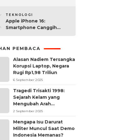
2025: Mana yang Paling
10
Worth It?
TEKNOLOGI
Apple iPhone 16:
Smartphone Canggih
dengan Performa Super di
2024
IHAN PEMBACA
Alasan Nadiem Tersangka
Korupsi Laptop, Negara
Rugi Rp1,98 Triliun
6 September 2025
Tragedi Trisakti 1998:
Sejarah Kelam yang
Mengubah Arah
Reformasi Indonesia
2 September 2025
Mengapa Isu Darurat
Militer Muncul Saat Demo
Indonesia Memanas?