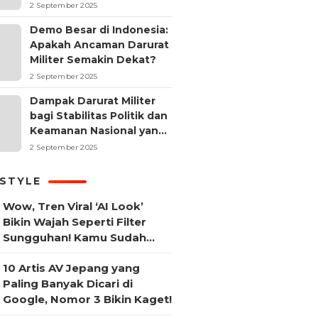
2 September 2025
Demo Besar di Indonesia:
Apakah Ancaman Darurat
Militer Semakin Dekat?
2 September 2025
Dampak Darurat Militer
bagi Stabilitas Politik dan
Keamanan Nasional yang
Sering Terlupakan
2 September 2025
ESTYLE
Wow, Tren Viral ‘AI Look’
Bikin Wajah Seperti Filter
Sungguhan! Kamu Sudah
Coba?
10 Artis AV Jepang yang
Paling Banyak Dicari di
Google, Nomor 3 Bikin Kaget!