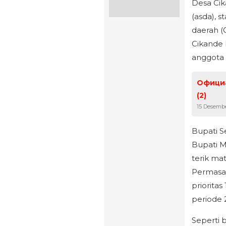
Desa Cik
(asda), s
daerah 
Cikande 
anggota
Официа
(2)
15 Desemb
Bupati S
Bupati M
terik ma
Permasa
prioritas
periode 
Seperti 