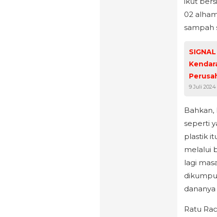
ikut ber
02 alham
sampah s
SIGNAL
Kendara
Perusa
9 Juli 2024
Bahkan, 
seperti 
plastik i
melalui 
lagi masa
dikumpul
dananya 
Ratu Rac