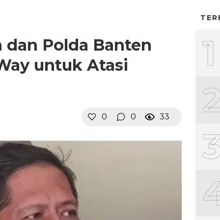
TER
1
 dan Polda Banten
Way untuk Atasi
0
0
33