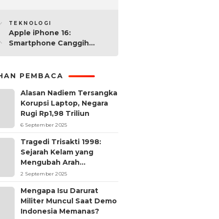
2025: Mana yang Paling
10
Worth It?
TEKNOLOGI
Apple iPhone 16:
Smartphone Canggih
dengan Performa Super di
2024
IHAN PEMBACA
Alasan Nadiem Tersangka
Korupsi Laptop, Negara
Rugi Rp1,98 Triliun
6 September 2025
Tragedi Trisakti 1998:
Sejarah Kelam yang
Mengubah Arah
Reformasi Indonesia
2 September 2025
Mengapa Isu Darurat
Militer Muncul Saat Demo
Indonesia Memanas?