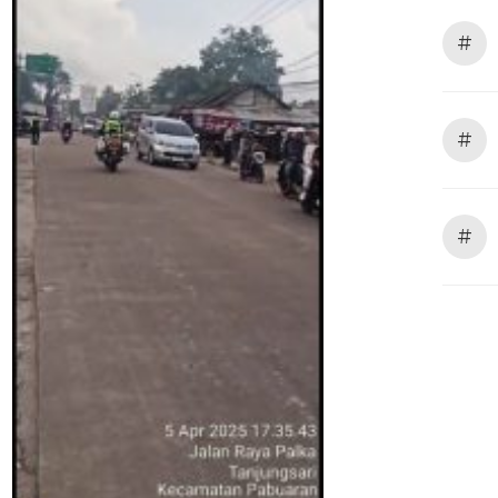
#
#
#