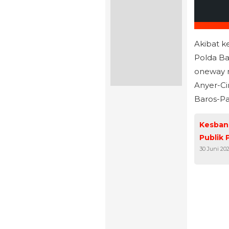
Akibat k
Polda Ba
oneway m
Anyer-Ci
Baros-P
Kesban
Publik 
30 Juni 20