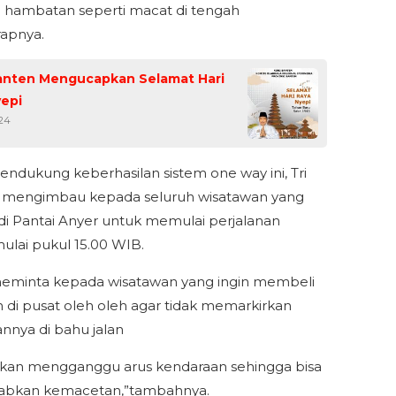
a hambatan seperti macat di tengah
rapnya.
anten Mengucapkan Selamat Hari
yepi
024
ndukung keberhasilan sistem one way ini, Tri
 mengimbau kepada seluruh wisatawan yang
 di Pantai Anyer untuk memulai perjalanan
ulai pukul 15.00 WIB.
meminta kepada wisatawan yang ingin membeli
h di pusat oleh oleh agar tidak memarkirkan
nnya di bahu jalan
 akan mengganggu arus kendaraan sehingga bisa
bkan kemacetan,”tambahnya.