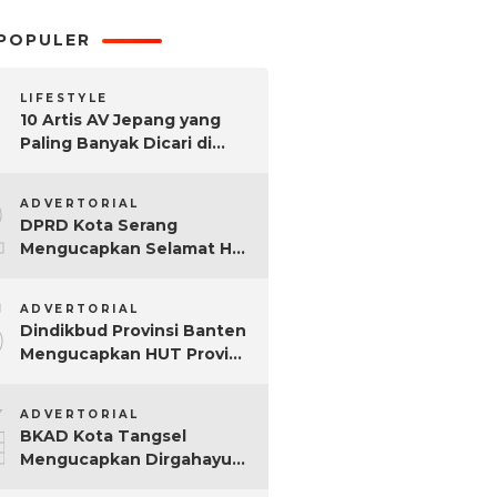
POPULER
LIFESTYLE
10 Artis AV Jepang yang
Paling Banyak Dicari di
Google, Nomor 3 Bikin
2
Kaget!
ADVERTORIAL
DPRD Kota Serang
Mengucapkan Selamat Hari
Sumpah Pemuda ke-97
3
Tahun
ADVERTORIAL
Dindikbud Provinsi Banten
Mengucapkan HUT Provinsi
Banten Ke-25 Tahun
4
ADVERTORIAL
BKAD Kota Tangsel
Mengucapkan Dirgahayu
Kota Tangsel ke-17 Tahun