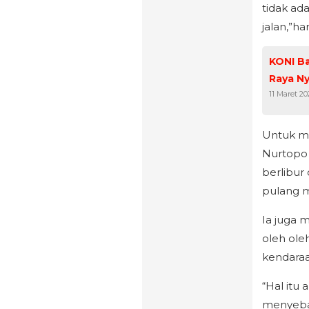
tidak ad
jalan,”ha
KONI B
Raya N
11 Maret 2
Untuk me
Nurtopo
berlibur
pulang m
Ia juga 
oleh ole
kendaraa
“Hal itu
menyeba