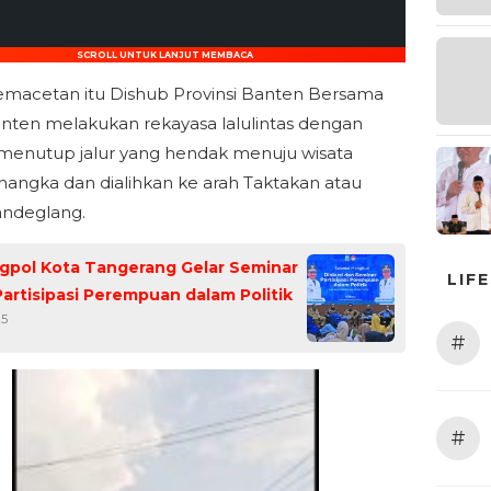
SCROLL UNTUK LANJUT MEMBACA
emacetan itu Dishub Provinsi Banten Bersama
nten melakukan rekayasa lalulintas dengan
enutup jalur yang hendak menuju wisata
nangka dan dialihkan ke arah Taktakan atau
andeglang.
gpol Kota Tangerang Gelar Seminar
LIF
Partisipasi Perempuan dalam Politik
25
#
#