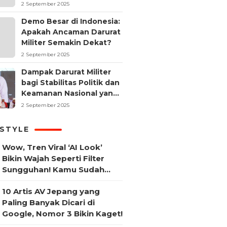
2 September 2025
Demo Besar di Indonesia:
Apakah Ancaman Darurat
Militer Semakin Dekat?
2 September 2025
Dampak Darurat Militer
bagi Stabilitas Politik dan
Keamanan Nasional yang
Sering Terlupakan
2 September 2025
ESTYLE
Wow, Tren Viral ‘AI Look’
Bikin Wajah Seperti Filter
Sungguhan! Kamu Sudah
Coba?
10 Artis AV Jepang yang
Paling Banyak Dicari di
Google, Nomor 3 Bikin Kaget!