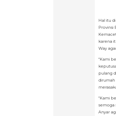
Hal itu 
Provinsi
Kemaceta
karena i
Way aga
“Kami b
keputus
pulang d
dirumah 
merasak
“Kami b
semoga s
Anyar ag