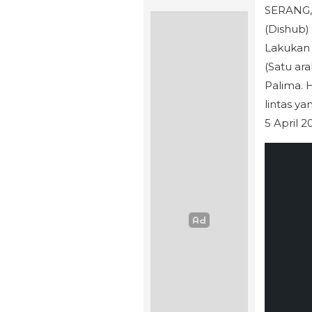
SERANG, 
(Dishub)
Lakukan 
(Satu ar
Palima. H
lintas ya
5 April 2