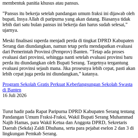
membentuk panitia khusus atau pansus.
”Pansus itu bekerja setelah pandangan umum fraksi ini dijawab oleh
bupati, Insya Allah di paripurna yang akan datang. Biasanya tidak
lebih dari satu bulan pansus ini bekerja dan harus sudah selesai,”
ujarnya.
Meski finalisasi raperda menjadi perda di tingkat DPRD Kabupaten
Serang dan diundangkan, namun tetap perlu mendapatkan evaluasi
dari Pemerintah Provinsi (Pemprov) Banten. ”Tetap ada proses
evaluasi dari provinsi, sehingga nanti setelah evaluasi provinsi baru
perda itu diundangkan oleh Bupati Serang. Targetnya tergantung
evaluasi provinsi sejauh mana. Jika prosesnya lebih cepat, pasti akan
lebih cepat juga perda ini diundangkan,” katanya.
Program Sekolah Gratis Perkuat Keberlangsungan Sekolah Swasta
di Banten
16 Juli 2026
Turut hadir pada Rapat Paripurna DPRD Kabupaten Serang tentang
Pandangan Umum Fraksi-Fraksi, Wakil Bupati Serang Muhammad
Najib Hamas, para Wakil Ketua dan Anggota DPRD, Sekretaris
Daerah (Sekda) Zaldi Dhuhana, serta para pejabat eselon 2 dan 3 di
lingkungan Pemkab Serang.