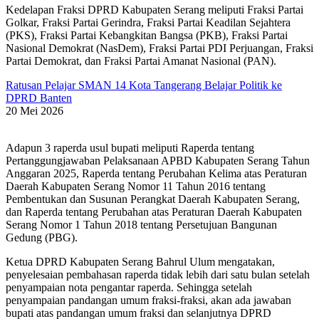
Kedelapan Fraksi DPRD Kabupaten Serang meliputi Fraksi Partai
Golkar, Fraksi Partai Gerindra, Fraksi Partai Keadilan Sejahtera
(PKS), Fraksi Partai Kebangkitan Bangsa (PKB), Fraksi Partai
Nasional Demokrat (NasDem), Fraksi Partai PDI Perjuangan, Fraksi
Partai Demokrat, dan Fraksi Partai Amanat Nasional (PAN).
Ratusan Pelajar SMAN 14 Kota Tangerang Belajar Politik ke
DPRD Banten
20 Mei 2026
Adapun 3 raperda usul bupati meliputi Raperda tentang
Pertanggungjawaban Pelaksanaan APBD Kabupaten Serang Tahun
Anggaran 2025, Raperda tentang Perubahan Kelima atas Peraturan
Daerah Kabupaten Serang Nomor 11 Tahun 2016 tentang
Pembentukan dan Susunan Perangkat Daerah Kabupaten Serang,
dan Raperda tentang Perubahan atas Peraturan Daerah Kabupaten
Serang Nomor 1 Tahun 2018 tentang Persetujuan Bangunan
Gedung (PBG).
Ketua DPRD Kabupaten Serang Bahrul Ulum mengatakan,
penyelesaian pembahasan raperda tidak lebih dari satu bulan setelah
penyampaian nota pengantar raperda. Sehingga setelah
penyampaian pandangan umum fraksi-fraksi, akan ada jawaban
bupati atas pandangan umum fraksi dan selanjutnya DPRD