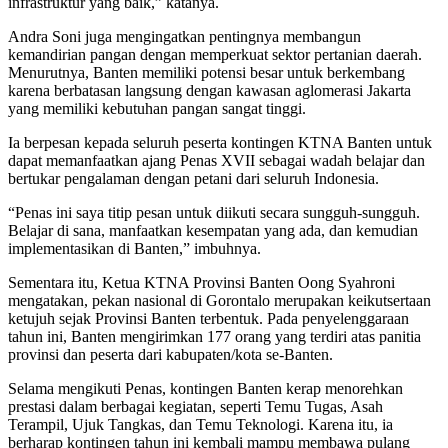
infrastruktur yang baik,” katanya.
Andra Soni juga mengingatkan pentingnya membangun
kemandirian pangan dengan memperkuat sektor pertanian daerah.
Menurutnya, Banten memiliki potensi besar untuk berkembang
karena berbatasan langsung dengan kawasan aglomerasi Jakarta
yang memiliki kebutuhan pangan sangat tinggi.
Ia berpesan kepada seluruh peserta kontingen KTNA Banten untuk
dapat memanfaatkan ajang Penas XVII sebagai wadah belajar dan
bertukar pengalaman dengan petani dari seluruh Indonesia.
“Penas ini saya titip pesan untuk diikuti secara sungguh-sungguh.
Belajar di sana, manfaatkan kesempatan yang ada, dan kemudian
implementasikan di Banten,” imbuhnya.
Sementara itu, Ketua KTNA Provinsi Banten Oong Syahroni
mengatakan, pekan nasional di Gorontalo merupakan keikutsertaan
ketujuh sejak Provinsi Banten terbentuk. Pada penyelenggaraan
tahun ini, Banten mengirimkan 177 orang yang terdiri atas panitia
provinsi dan peserta dari kabupaten/kota se-Banten.
Selama mengikuti Penas, kontingen Banten kerap menorehkan
prestasi dalam berbagai kegiatan, seperti Temu Tugas, Asah
Terampil, Ujuk Tangkas, dan Temu Teknologi. Karena itu, ia
berharap kontingen tahun ini kembali mampu membawa pulang