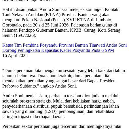
Hal itu disampaikan Andra Soni saat melepas kontingen Kontak
Tani Nelayan Andalan (KTNA) Provinsi Banten yang akan
mengikuti Pekan Nasional (Penas) XVII KTNA di Limboto,
Gorontalo, pada 20 s.d 25 Juni 2026. Pelepasan berlangsung di
halaman Pendopo Gubernur Banten, KP3B, Curug, Kota Serang,
Senin (15/6/2026).
Ketua Tim Pembina Posyandu Provinsi Banten Tinawati Andra Soni
Dorong Peningkatan Kapasitas Kader Posyandu Pada 6 SPM
16 April 2025
“Dunia pertanian kita mengalami sesuatu yang lebih baik dari tahun-
tahun sebelumnya. Dua tahun terakhir, dunia pertanian kita
mendapatkan perhatian yang sangat besar dari Bapak Presiden
Prabowo Subianto,” ungkap Andra Soni.
Andra Soni menjelaskan, perhatian tersebut diwujudkan melalui
sejumlah program strategis. Mulai dari kebijakan harga gabah,
penyederhanaan distribusi pupuk bersubsidi, perlindungan lahan
sawah yang dilindungi (LSD), pembangunan, dan rehabilitasi
jaringan irigasi di berbagai daerah.
Perbaikan sektor pertanian juga tercermin dari meningkatnya nilai