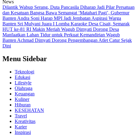
News
Dilantik Wabup Serang, Duta Pancasila Diharap Jadi Pilar Persatuan
dan Kesatuan Bangsa
Bawa Semangat ‘Matahari Pagi’, Gubernur
Banten Andra Soni Harap MPI Jadi Jembatan Aspirasi Warga
Banten
Sri Mulyani Juara I Lomba Karaoke Desa Cisait, Semarak
HUT ke-81 RI Makin Meriah
Wagub Dimyati Dorong Desa
Manfaatkan Lahan Tidur untuk Perkuat Kemandirian
Wagub
Banten Achmad Dimyati Dorong Pengembangan Atlet Catur Sejak
Dini
Menu Sidebar
Teknologi
Edukasi
Lifestyle
Olahraga
Keuangan
Kuliner
Hiburan
KESEHATAN
Travel
Kreativitas
Karier
Inspirasi