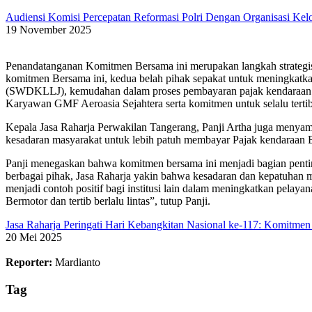
Audiensi Komisi Percepatan Reformasi Polri Dengan Organisasi Ke
19 November 2025
Penandatanganan Komitmen Bersama ini merupakan langkah strategis
komitmen Bersama ini, kedua belah pihak sepakat untuk meningkat
(SWDKLLJ), kemudahan dalam proses pembayaran pajak kendaraan ber
Karyawan GMF Aeroasia Sejahtera serta komitmen untuk selalu tertib 
Kepala Jasa Raharja Perwakilan Tangerang, Panji Artha juga menyam
kesadaran masyarakat untuk lebih patuh membayar Pajak kendaraan Ber
Panji menegaskan bahwa komitmen bersama ini menjadi bagian penti
berbagai pihak, Jasa Raharja yakin bahwa kesadaran dan kepatuhan
menjadi contoh positif bagi institusi lain dalam meningkatkan pel
Bermotor dan tertib berlalu lintas”, tutup Panji.
Jasa Raharja Peringati Hari Kebangkitan Nasional ke-117: Komitmen
20 Mei 2025
Reporter:
Mardianto
Tag