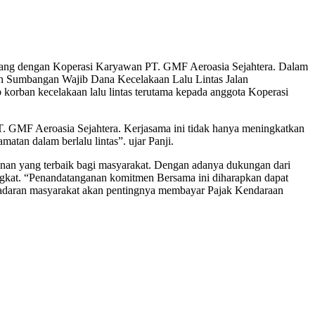
erang dengan Koperasi Karyawan PT. GMF Aeroasia Sejahtera. Dalam
an Sumbangan Wajib Dana Kecelakaan Lalu Lintas Jalan
orban kecelakaan lalu lintas terutama kepada anggota Koperasi
T. GMF Aeroasia Sejahtera. Kerjasama ini tidak hanya meningkatkan
tan dalam berlalu lintas”. ujar Panji.
nan yang terbaik bagi masyarakat. Dengan adanya dukungan dari
ngkat. “Penandatanganan komitmen Bersama ini diharapkan dapat
kesadaran masyarakat akan pentingnya membayar Pajak Kendaraan