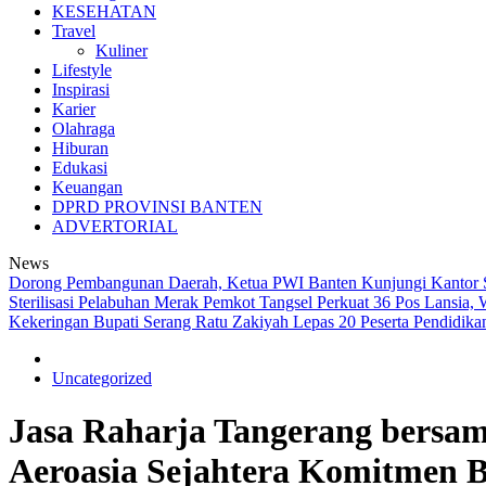
KESEHATAN
Travel
Kuliner
Lifestyle
Inspirasi
Karier
Olahraga
Hiburan
Edukasi
Keuangan
DPRD PROVINSI BANTEN
ADVERTORIAL
News
Dorong Pembangunan Daerah, Ketua PWI Banten Kunjungi Kantor
Sterilisasi Pelabuhan Merak
Pemkot Tangsel Perkuat 36 Pos Lansia, 
Kekeringan
Bupati Serang Ratu Zakiyah Lepas 20 Peserta Pendidik
Uncategorized
Jasa Raharja Tangerang bersa
Aeroasia Sejahtera Komitmen